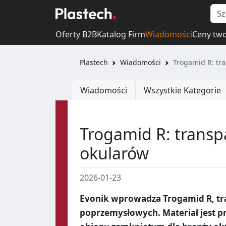
Oferty B2B
Katalog Firm
Wiadomości
Ceny tw
Plastech
Wiadomości
Trogamid R: tr
Wiadomości
Wszystkie Kategorie
Trogamid R: transp
okularów
2026-01-23
Evonik wprowadza Trogamid R, t
poprzemysłowych. Materiał jest p