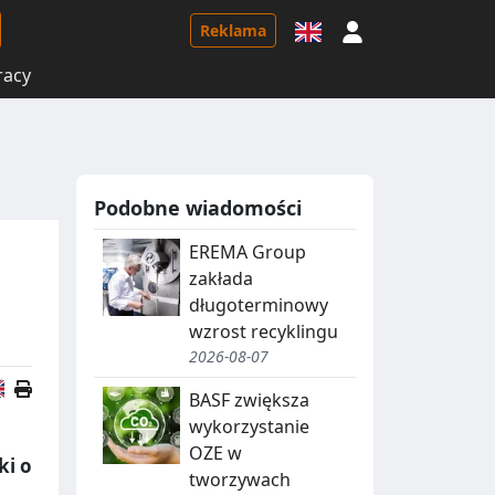
Logowanie
Reklama
racy
Podobne wiadomości
EREMA Group
zakłada
długoterminowy
wzrost recyklingu
2026-08-07
Wersja angielska
BASF zwiększa
wykorzystanie
OZE w
ki o
tworzywach