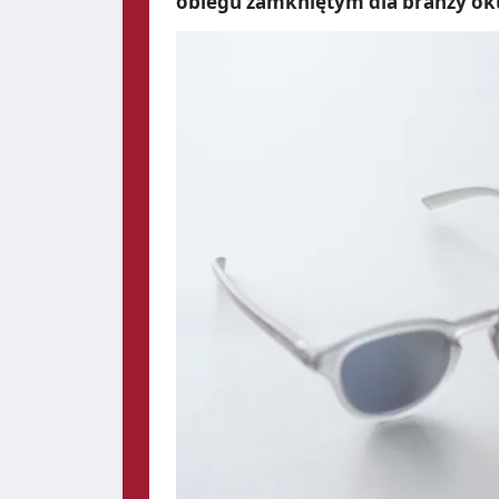
obiegu zamkniętym dla branży ok