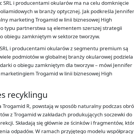
tic SRL i producentami okularów ma na celu domknięcie
oliamidowych w branży optycznej. Jak podkreśla Jennife
lny marketing Trogamid w linii biznesowej High
o typu partnerstwa są elementem szerszej strategii
i o obiegu zamkniętym w sektorze tworzyw.
ic SRL i producentami okularów z segmentu premium są
wiele podmiotów w globalnej branży okularowej podziela
odarki o obiegu zamkniętym dla tworzyw – mówi Jennifer
 marketingiem Trogamid w linii biznesowej High
es recyklingu
a Trogamid R, powstają w sposób naturalny podczas obró
tów z Trogamid w zakładach produkujących soczewki do
ekcji. Składają się głównie ze ścinków i fragmentów, któ
mienia odpadów. W ramach przyjętego modelu współpracy