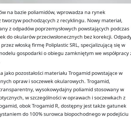
łów na bazie poliamidów, wprowadza na rynek
 tworzyw pochodzących z recyklingu. Nowy materiał,
wany z odpadów poprzemysłowych powstających podczas
wek do okularów przeciwsłonecznych bez korekcji. Odpad
rzez włoską firmę Poliplastic SRL, specjalizującą się w
w modelu gospodarki o obiegu zamkniętym we współpracy 
.
ia jako pozostałości materiału Trogamid powstające w
nych opraw i soczewek okularowych. Trogamid,
, transparentny, wysokowydajny poliamid stosowany w
ycznych, w szczególności w oprawach i soczewkach z
gamid, obok Trogamid R, dostępny jest także gatunek
zystaniem do 100% surowca biopochodnego w podejściu