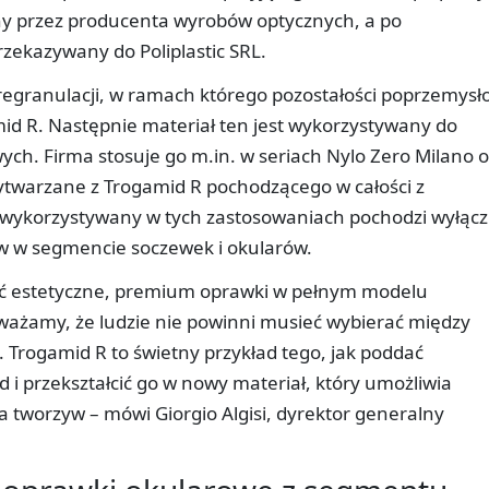
any przez producenta wyrobów optycznych, a po
zekazywany do Poliplastic SRL.
 regranulacji, w ramach którego pozostałości poprzemys
id R. Następnie materiał ten jest wykorzystywany do
ch. Firma stosuje go m.in. w seriach Nylo Zero Milano 
ytwarzane z Trogamid R pochodzącego w całości z
wykorzystywany w tych zastosowaniach pochodzi wyłącz
w w segmencie soczewek i okularów.
yć estetyczne, premium oprawki w pełnym modelu
ażamy, że ludzie nie powinni musieć wybierać między
rogamid R to świetny przykład tego, jak poddać
d i przekształcić go w nowy materiał, który umożliwia
 tworzyw – mówi Giorgio Algisi, dyrektor generalny