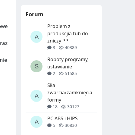
Forum
łowe
Problem z
produkcjia tub do
zniczy PP
oraz
3
40389
Roboty programy,
nie
ustawianie
2
51585
Siła
zwarcia/zamknięcia
formy
18
30127
PC ABS i HIPS
5
30830