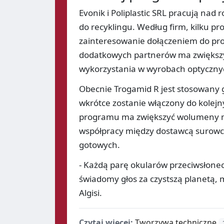
Evonik i Poliplastic SRL pracują n
do recyklingu. Według firm, kilku p
zainteresowanie dołączeniem do pro
dodatkowych partnerów ma zwiększyć
wykorzystania w wyrobach optyczny
Obecnie Trogamid R jest stosowany gł
wkrótce zostanie włączony do kolejn
programu ma zwiększyć wolumeny ma
współpracy między dostawcą surowc
gotowych.
- Każdą parę okularów przeciwsłone
świadomy głos za czystszą planetą
Algisi.
Czytaj więcej:
Tworzywa techniczne