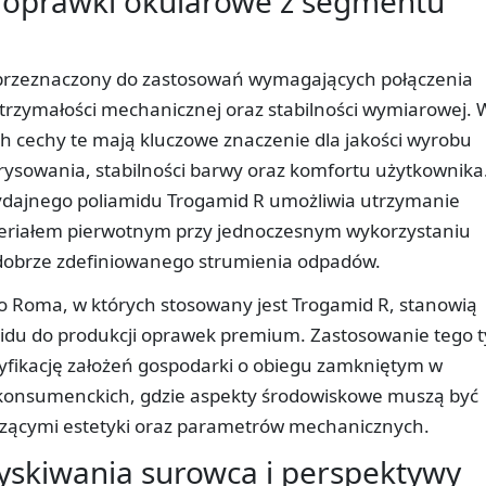
 oprawki okularowe z segmentu
t przeznaczony do zastosowań wymagających połączenia
wytrzymałości mechanicznej oraz stabilności wymiarowej. 
 cechy te mają kluczowe znaczenie dla jakości wyrobu
ysowania, stabilności barwy oraz komfortu użytkownika
ydajnego poliamidu Trogamid R umożliwia utrzymanie
riałem pierwotnym przy jednoczesnym wykorzystaniu
obrze zdefiniowanego strumienia odpadów.
ro Roma, w których stosowany jest Trogamid R, stanowią
midu do produkcji oprawek premium. Zastosowanie tego 
yfikację założeń gospodarki o obiegu zamkniętym w
onsumenckich, gdzie aspekty środowiskowe muszą być
ącymi estetyki oraz parametrów mechanicznych.
skiwania surowca i perspektywy