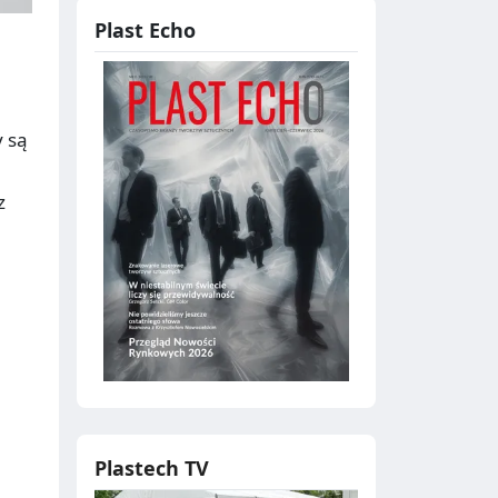
Plast Echo
y są
z
Plastech TV