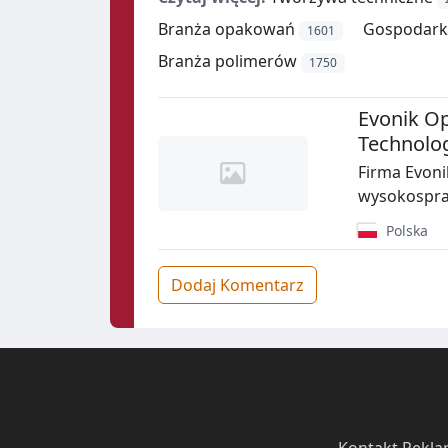
Branża opakowań
Gospodark
1601
Branża polimerów
1750
Evonik O
Technolo
Firma Evoni
wysokospraw
Polska
Dodaj Komentarz