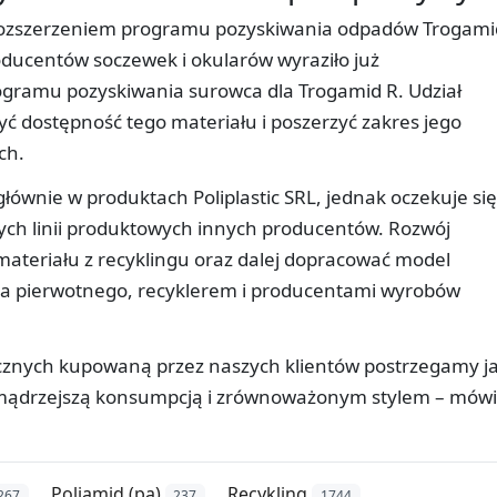
ad rozszerzeniem programu pozyskiwania odpadów Trogami
roducentów soczewek i okularów wyraziło już
gramu pozyskiwania surowca dla Trogamid R. Udział
 dostępność tego materiału i poszerzyć zakres jego
ch.
ównie w produktach Poliplastic SRL, jednak oczekuje się
ych linii produktowych innych producentów. Rozwój
teriału z recyklingu oraz dalej dopracować model
a pierwotnego, recyklerem i producentami wyrobów
cznych kupowaną przez naszych klientów postrzegamy j
, mądrzejszą konsumpcją i zrównoważonym stylem – mówi
Poliamid (pa)
Recykling
267
237
1744