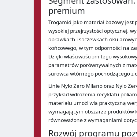
Segment zastosowań:
premium
Trogamid jako materiał bazowy jes
wysokiej przejrzystości optycznej, 
oprawkach i soczewkach okularowych
końcowego, w tym odporności na zar
Dzięki właściwościom tego wysokow
parametrów porównywalnych z mate
surowca wtórnego pochodzącego z d
Linie Nylo Zero Milano oraz Nylo Ze
przykład wdrożenia recyklatu polia
materiału umożliwia praktyczną wer
wymagającym obszarze produktów k
równoważone z wymaganiami dotycz
Rozwój programu pozy