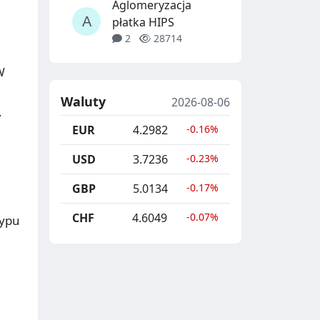
Aglomeryzacja
płatka HIPS
2
28714
W
Waluty
2026-08-06
.
EUR
4.2982
-0.16%
USD
3.7236
-0.23%
GBP
5.0134
-0.17%
CHF
4.6049
-0.07%
typu