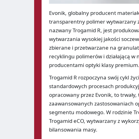
Evonik, globalny producent materia
transparentny polimer wytwarzany z
nazwany Trogamid R, jest produko
wytwarzania wysokiej jakości socze
zbierane i przetwarzane na granulat p
recyklingu polimerów i działającą 
producentami optyki klasy premium
Trogamid R rozpoczyna swój cykl życ
standardowych procesach produkcyj
opracowany przez Evonik, to trwały
zaawansowanych zastosowaniach opt
segmentu modowego. W rodzinie Tro
Trogamid eCO, wytwarzany z wykor
bilansowania masy.