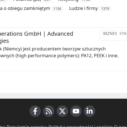
a o obiegu zamkniętym
Ludzie i firmy
1136
1379
perations GmbH | Advanced
BIZNES
STA
gies
k (Niemcy) jest producentem tworzyw sztucznych
nych (high performance polymers): PA12, PEEK i inne.
Facebook
RSS News
X (Twitter)
Youtube
LinkedIn