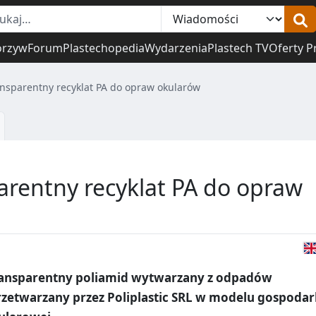
orzyw
Forum
Plastechopedia
Wydarzenia
Plastech TV
Oferty P
ansparentny recyklat PA do opraw okularów
arentny recyklat PA do opraw
ransparentny poliamid wytwarzany z odpadów
rzetwarzany przez Poliplastic SRL w modelu gospodar