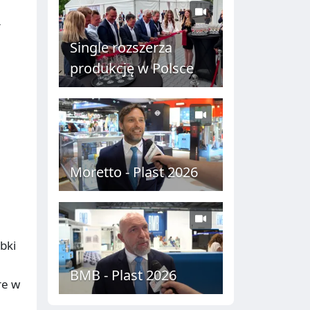
r
Single rozszerza
produkcję w Polsce
Moretto - Plast 2026
bki
BMB - Plast 2026
re w