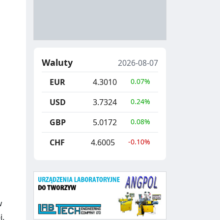
A
Y
N
B
U
I
C
E
Waluty
2026-08-07
J
,
EUR
4.3010
0.07%
A
S
E
USD
3.7324
0.24%
G
GBP
5.0172
0.08%
R
CHF
4.6005
-0.10%
E
G
A
C
w
j,