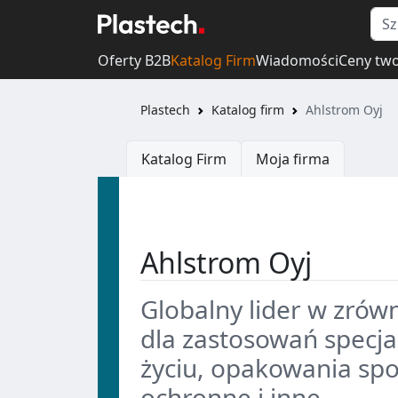
Oferty B2B
Katalog Firm
Wiadomości
Ceny tw
Plastech
Katalog firm
Ahlstrom Oyj
Katalog Firm
Moja firma
Ahlstrom Oyj
Globalny lider w zró
dla zastosowań specjal
życiu, opakowania sp
ochronne i inne.