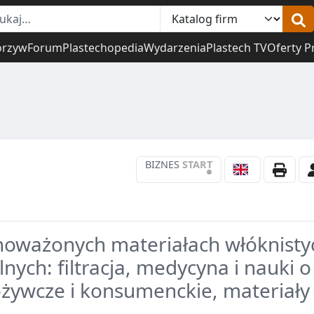
orzyw
Forum
Plastechopedia
Wydarzenia
Plastech TV
Oferty P
BIZNES
START
•
wnoważonych materiałach włóknisty
nych: filtracja, medycyna i nauki o
ożywcze i konsumenckie, materiały