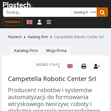
Logowanie
Reklama
Plastech
Katalog firm
Campetella Robotic Center Srl
Katalog Firm
Moja firma
BIZNES
START
•
Campetella Robotic Center Srl
Producent robotów i systemów
automatyzacji do formowania
wtryskowego tworzyw; roboty i
globalne wsparcie posprzedażowe