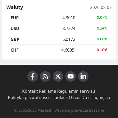
Waluty
2026-08-07
EUR
4.3010
0.07%
USD
3.7324
0.24%
GBP
5.0172
0.08%
CHF
4.6005
-0.10%
Facebook
RSS News
X (Twitter)
Youtube
LinkedIn
Kontakt
·
Reklama
·
Regulamin serwisu
·
Polityka prywatności i cookies
·
O nas
·
Do ściągnięcia
© 2002-2026 Plastech, Wszelkie prawa zastrzeżone