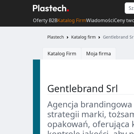
Oferty B2B
Katalog Firm
Wiadomości
Ceny tw
Plastech
Katalog firm
Gentlebrand Sr
Katalog Firm
Moja firma
Gentlebrand Srl
Agencja brandingowa i
strategii marki, tożsa
opakowań, oferująca 
kontrolę jakości, aby 