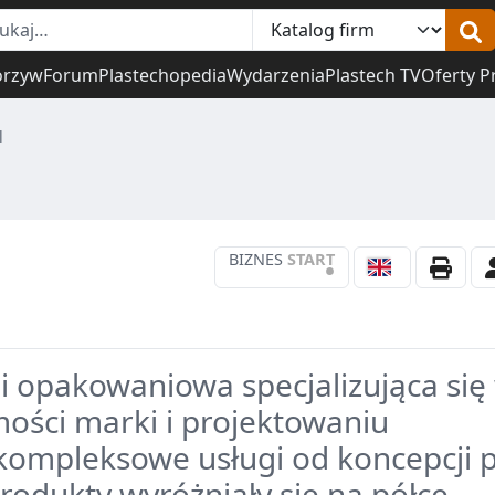
orzyw
Forum
Plastechopedia
Wydarzenia
Plastech TV
Oferty P
l
BIZNES
START
•
 opakowaniowa specjalizująca się
mości marki i projektowaniu
kompleksowe usługi od koncepcji 
produkty wyróżniały się na półce.