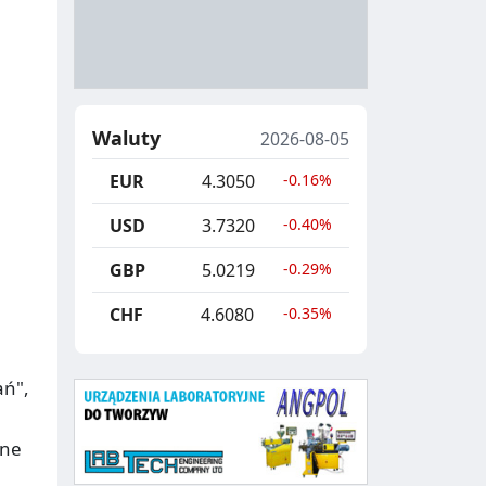
A
Y
N
B
U
I
C
E
Waluty
2026-08-05
J
,
EUR
4.3050
-0.16%
A
S
E
USD
3.7320
-0.40%
G
GBP
5.0219
-0.29%
R
CHF
4.6080
-0.35%
E
G
ań",
A
C
tne