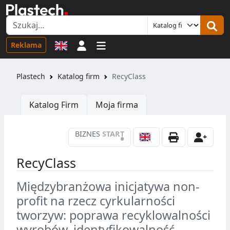
Logowanie
Reklama
Plastech
Katalog firm
RecyClass
Katalog Firm
Moja firma
BIZNES
START
•
RecyClass
Międzybranżowa inicjatywa non-
profit na rzecz cyrkularności
tworzyw: poprawa recyklowalności
wyrobów, identyfikowalność