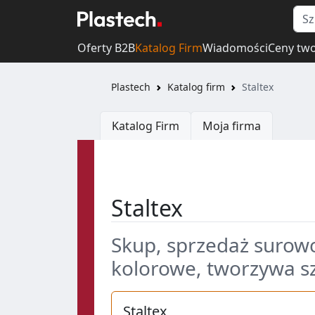
Oferty B2B
Katalog Firm
Wiadomości
Ceny tw
Plastech
Katalog firm
Staltex
Katalog Firm
Moja firma
Staltex
Skup, sprzedaż surowc
kolorowe, tworzywa sz
Staltex