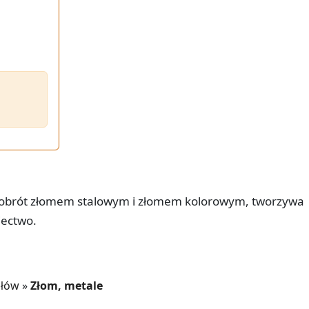
 obrót złomem stalowym i złomem kolorowym, tworzywa
iectwo.
ałów
»
Złom, metale