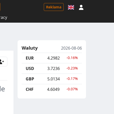
Logowanie
Reklama
racy
Waluty
2026-08-06
EUR
4.2982
-0.16%
USD
3.7236
-0.23%
GBP
5.0134
-0.17%
le
CHF
4.6049
-0.07%