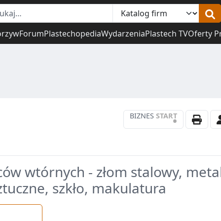
orzyw
Forum
Plastechopedia
Wydarzenia
Plastech TV
Oferty P
BIZNES
START
•
ów wtórnych - złom stalowy, meta
tuczne, szkło, makulatura