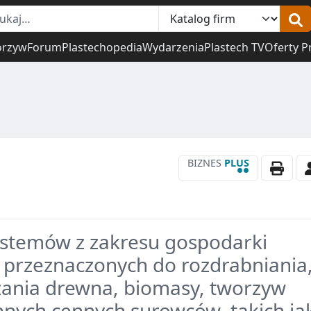
orzyw
Forum
Plastechopedia
Wydarzenia
Plastech TV
Oferty P
BIZNES
PLUS
••
ystemów z zakresu gospodarki
, przeznaczonych do rozdrabniania
zania drewna, biomasy, tworzyw
innych cennych surowców, takich ja