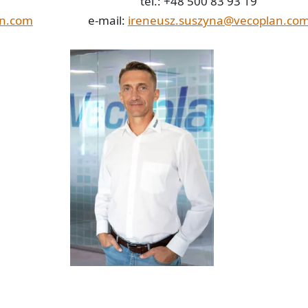
tel.: +48 500 83 93 19
an.com
e-mail:
ireneusz.suszyna@vecoplan.co