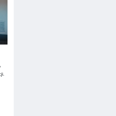
w
ji.