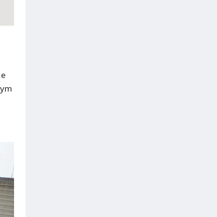
ne
tym