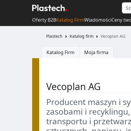
Oferty B2B
Katalog Firm
Wiadomości
Ceny tw
Plastech
Katalog firm
Vecoplan AG
Katalog Firm
Moja firma
Vecoplan AG
Producent maszyn i s
zasobami i recyklingu
transportu i przetwar
sztucznych, papieru, 