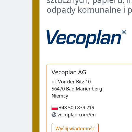
odpady komunalne i 
Vecoplan AG
ul.
Vor der Bitz 10
56470
Bad Marienberg
Niemcy
+48 500 839 219
+48 500 839 219
vecoplan.com/en
Wyślij wiadomość