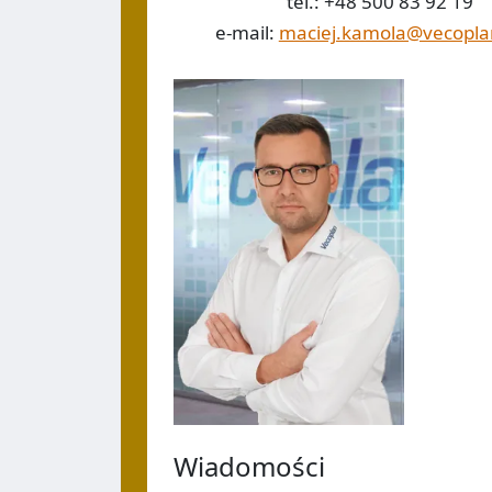
tel.: +48 500 83 92 19
e-mail:
maciej.kamola@vecopl
Wiadomości