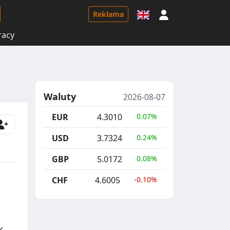
Logowanie
Reklama
racy
Waluty
2026-08-07
EUR
4.3010
0.07%
USD
3.7324
0.24%
GBP
5.0172
0.08%
CHF
4.6005
-0.10%
,
k