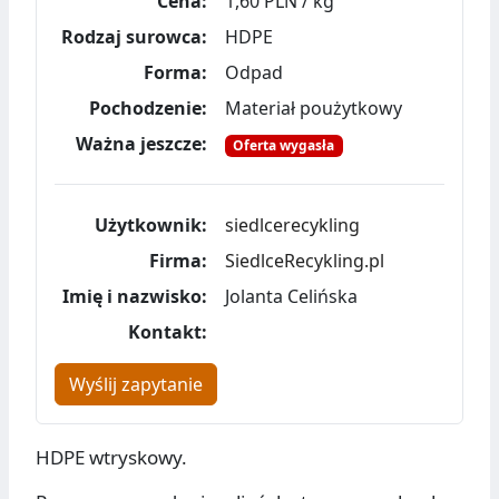
Cena:
1,60 PLN / kg
Rodzaj surowca:
HDPE
Forma:
Odpad
Pochodzenie:
Materiał poużytkowy
Ważna jeszcze:
Oferta wygasła
Użytkownik:
siedlcerecykling
Firma:
SiedlceRecykling.pl
Imię i nazwisko:
Jolanta Celińska
Kontakt:
Wyślij zapytanie
HDPE wtryskowy.