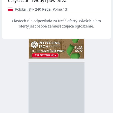
oczyszczania wody i powietrza
Polska
,
84- 240
Reda
,
Polna 13
Plastech nie odpowiada za treść oferty. Właścicielem
oferty jest osoba zamieszczająca ogłoszenie.
D
Z
B
Y
S
I
T
E
R
R
A
Y