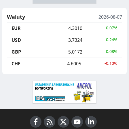
N
B
U
I
Waluty
2026-08-07
C
E
EUR
4.3010
0.07%
J
,
USD
3.7324
0.24%
A
S
GBP
5.0172
0.08%
E
G
CHF
4.6005
-0.10%
R
E
G
A
C
J