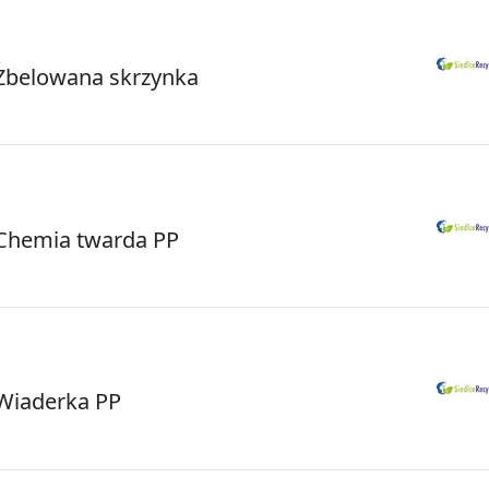
belowana skrzynka
hemia twarda PP
iaderka PP