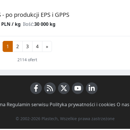
 - po produkcji EPS i GPPS
 PLN / kg
Ilość:
30 000 kg
1
2
3
4
»
2114 ofert
Facebook
RSS News
X (Twitter)
Youtube
LinkedIn
ma
·
Regulamin serwisu
·
Polityka prywatności i cookies
·
O nas
© 2002-2026 Plastech, Wszelkie prawa zastrzeżone