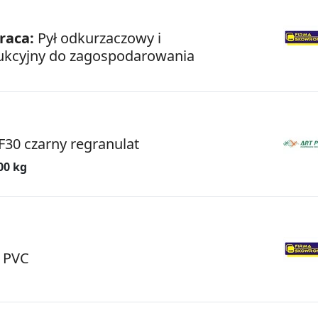
raca:
Pył odkurzaczowy i
kcyjny do zagospodarowania
F30 czarny regranulat
00 kg
 PVC