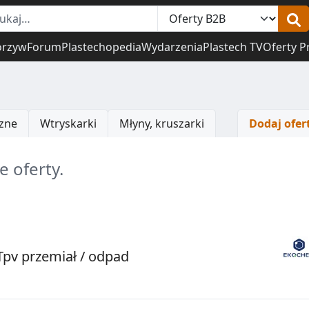
orzyw
Forum
Plastechopedia
Wydarzenia
Plastech TV
Oferty P
zne
Wtryskarki
Młyny, kruszarki
Dodaj ofer
 oferty.
pv przemiał / odpad