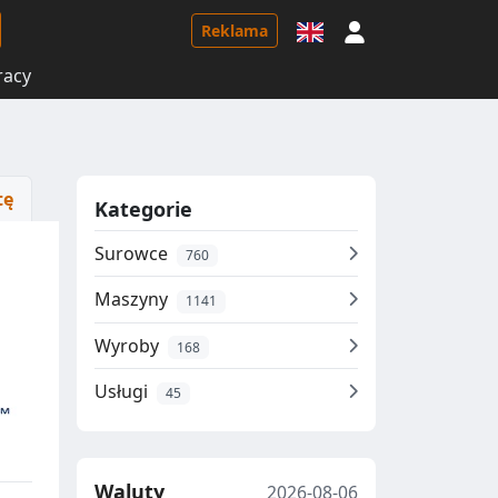
Logowanie
Reklama
racy
tę
Kategorie
Surowce
760
Maszyny
1141
Wyroby
168
Usługi
45
Waluty
2026-08-06