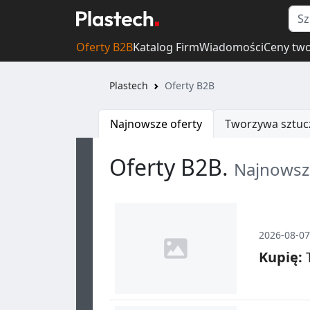
Oferty B2B
Katalog Firm
Wiadomości
Ceny tw
Plastech
Oferty B2B
Najnowsze oferty
Tworzywa sztuc
Oferty B2B.
Najnowsze
2026-08-07
Kupię:
T