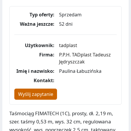
Typ oferty:
Sprzedam
Ważna jeszcze:
52 dni
Użytkownik:
tadplast
Firma:
P.P.H. TADplast Tadeusz
Jędryszczak
Imię i nazwisko:
Paulina Łabuzińska
Kontakt:
Wyślij zapytanie
Taśmociąg FIMATECH (1C), prosty, dł. 2,19 m,
szer. taśmy 0,53 m, wys. 32 cm, regulowana
wysokość, wys. poprzeczek 2,5 cm, taktowany,