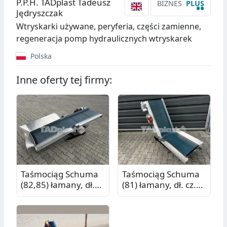
P.P.H. TADplast Tadeusz
BIZNES
PLUS
••
Jędryszczak
Wtryskarki używane, peryferia, części zamienne,
regeneracja pomp hydraulicznych wtryskarek
Polska
Inne oferty tej firmy:
Taśmociąg Schuma
Taśmociąg Schuma
(82,85) łamany, dł.
(81) łamany, dł. cz.
cz. pion. 1,00 m, dł.
pion. 1,00 m, dł. cz.
cz. poz. 1,05 m
poz. 0,81 m