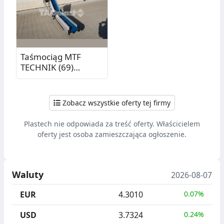
Taśmociąg MTF
TECHNIK (69)
łamany, dł. cz. pion.
1,05 m, dł. cz. poz.
1,02 m
Zobacz wszystkie oferty tej firmy
Plastech nie odpowiada za treść oferty. Właścicielem
oferty jest osoba zamieszczająca ogłoszenie.
Waluty
2026-08-07
EUR
4.3010
0.07%
USD
3.7324
0.24%