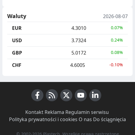
Waluty
2026-08-07
EUR
4.3010
0.07%
USD
3.7324
0.24%
GBP
5.0172
0.08%
CHF
4.6005
-0.10%
Facebook
RSS News
X (Twitter)
Youtube
LinkedIn
Kontakt
·
Reklama
·
Regulamin serwisu
·
Polityka prywatności i cookies
·
O nas
·
Do ściągnięcia
© 2002-2026 Plastech, Wszelkie prawa zastrzeżone