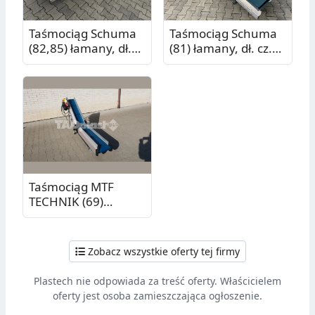
Taśmociąg Schuma
Taśmociąg Schuma
(82,85) łamany, dł.
(81) łamany, dł. cz.
cz. pion. 1,00 m, dł.
pion. 1,00 m, dł. cz.
cz. poz. 1,05 m
poz. 0,81 m
Taśmociąg MTF
TECHNIK (69)
łamany, dł. cz. pion.
1,05 m, dł. cz. poz.
1,02 m
Zobacz wszystkie oferty tej firmy
Plastech nie odpowiada za treść oferty. Właścicielem
oferty jest osoba zamieszczająca ogłoszenie.