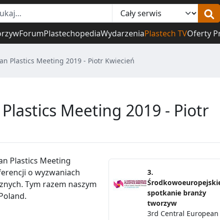
orzyw
Forum
Plastechopedia
Wydarzenia
Plastech TV
Oferty P
an Plastics Meeting 2019 - Piotr Kwiecień
Plastics Meeting 2019 - Piotr
an Plastics Meeting
ferencji o wyzwaniach
3.
Środkowoeuropejski
cznych. Tym razem naszym
spotkanie branży
Poland.
tworzyw
3rd Central European