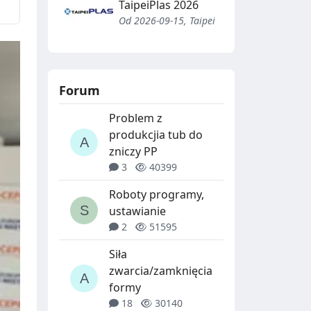
TaipeiPlas 2026
Od 2026-09-15, Taipei
Forum
Problem z
produkcjia tub do
zniczy PP
3
40399
Roboty programy,
ustawianie
2
51595
Siła
zwarcia/zamknięcia
formy
18
30140