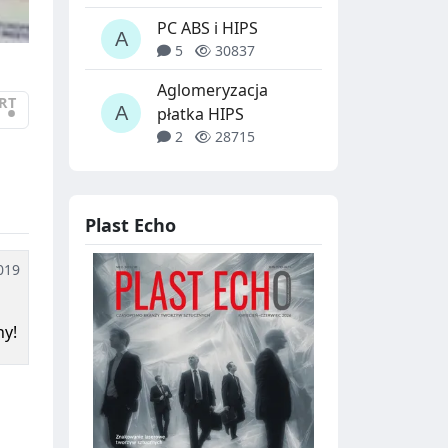
PC ABS i HIPS
5
30837
Aglomeryzacja
RT
•
płatka HIPS
2
28715
Plast Echo
019
ny!