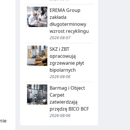
J
A
EREMA Group
zakłada
,
długoterminowy
R
wzrost recyklingu
E
2026-08-07
C
SKZ i ZBT
opracowują
Y
zgrzewanie płyt
K
bipolarnych
2026-08-06
O
L
D
I
Barmag i Object
Carpet
N
B
zatwierdzają
G
I
przędzę BICO BCF
2026-08-06
O
T
nie
W
R