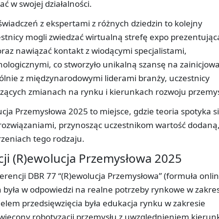
 w swojej działalności.
iadczeń z ekspertami z różnych dziedzin to kolejny
stnicy mogli zwiedzać wirtualną strefę expo prezentując
raz nawiązać kontakt z wiodącymi specjalistami,
logicznymi, co stworzyło unikalną szansę na zainicjow
ólnie z międzynarodowymi liderami branży, uczestnicy
dzących zmianach na rynku i kierunkach rozwoju przemys
cja Przemysłowa 2025 to miejsce, gdzie teoria spotyka si
i rozwiązaniami, przynosząc uczestnikom wartość dodaną
zeniach tego rodzaju.
i (R)ewolucja Przemysłowa 2025
rencji DBR 77 “(R)ewolucja Przemysłowa” (formuła onlin
a była w odpowiedzi na realne potrzeby rynkowe w zakre
 Celem przedsięwzięcia była edukacja rynku w zakresie
oświęcony robotyzacji przemysłu z uwzględnieniem kieru