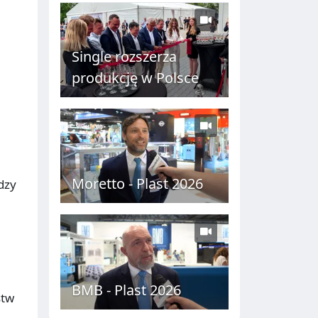
C
H
Single rozszerza
produkcję w Polsce
Moretto - Plast 2026
dzy
BMB - Plast 2026
stw