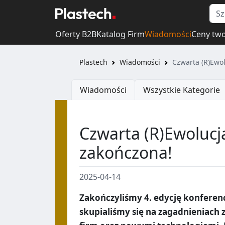
Oferty B2B
Katalog Firm
Wiadomości
Ceny tw
Plastech
Wiadomości
Czwarta (R)Ewo
Wiadomości
Wszystkie Kategorie
Czwarta (R)Ewoluc
zakończona!
2025-04-14
Zakończyliśmy 4. edycję konferenc
skupialiśmy się na zagadnieniach 