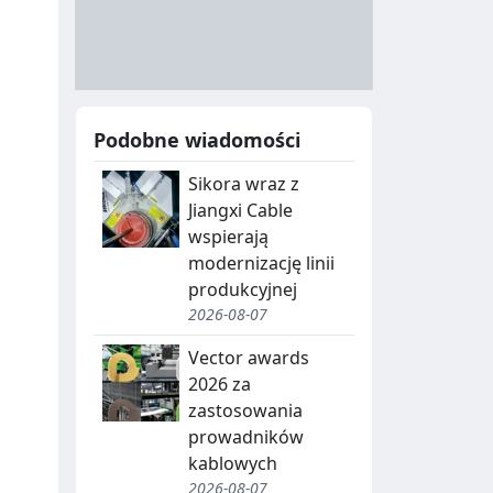
A
Y
N
B
U
I
C
E
Podobne wiadomości
J
,
Sikora wraz z
A
S
Jiangxi Cable
E
wspierają
G
modernizację linii
produkcyjnej
R
2026-08-07
E
Vector awards
G
2026 za
zastosowania
A
prowadników
C
kablowych
2026-08-07