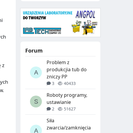
mi
a
ych
Forum
Problem z
 z
produkcjia tub do
zniczy PP
nych
3
40433
w.
Roboty programy,
ustawianie
2
51627
Siła
zwarcia/zamknięcia