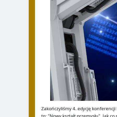
Zakończyliśmy 4. edycję konferencji
to: "Nowy kształt przemysłu". Jak co