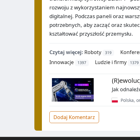
rozwoju z wykorzystaniem najnowszy
digitalnej. Podczas paneli oraz wars
potrzebnych, aby zacząć oraz skutec
kształtować przyszłość przemysłu.
Czytaj więcej:
Roboty
Konfere
319
Innowacje
Ludzie i firmy
1397
1379
(R)ewolu
Jak odnaleźć
Polska
,
o
Dodaj Komentarz