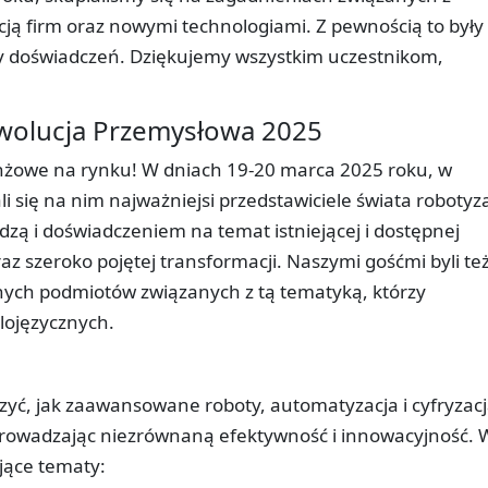
cją firm oraz nowymi technologiami. Z pewnością to były
any doświadczeń. Dziękujemy wszystkim uczestnikom,
ewolucja Przemysłowa 2025
nżowe na rynku! W dniach 19-20 marca 2025 roku, w
i się na nim najważniejsi przedstawiciele świata robotyzac
iedzą i doświadczeniem na temat istniejącej i dostępnej
raz szeroko pojętej transformacji. Naszymi gośćmi byli te
lnych podmiotów związanych z tą tematyką, którzy
glojęzycznych.
yć, jak zaawansowane roboty, automatyzacja i cyfryzacj
wprowadzając niezrównaną efektywność i innowacyjność. 
jące tematy: