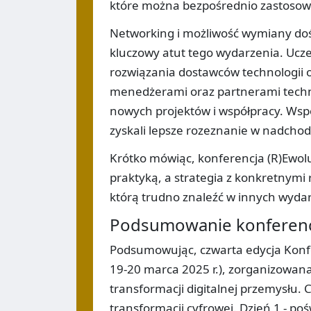
które można bezpośrednio zastosować
Networking i możliwość wymiany dośw
kluczowy atut tego wydarzenia. Ucze
rozwiązania dostawców technologii o
menedżerami oraz partnerami techno
nowych projektów i współpracy. Wsp
zyskali lepsze rozeznanie w nadcho
Krótko mówiąc, konferencja (R)Ewolu
praktyką, a strategia z konkretnym
którą trudno znaleźć w innych wydar
Podsumowanie konferencj
Podsumowując, czwarta edycja Konfe
19-20 marca 2025 r.), zorganizowan
transformacji digitalnej przemysłu.
transformacji cyfrowej. Dzień 1 - p