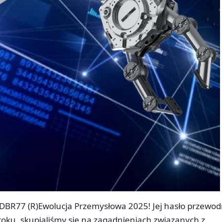
 DBR77 (R)Ewolucja Przemysłowa 2025! Jej hasło przewod
 roku, skupialiśmy się na zagadnieniach związanych z