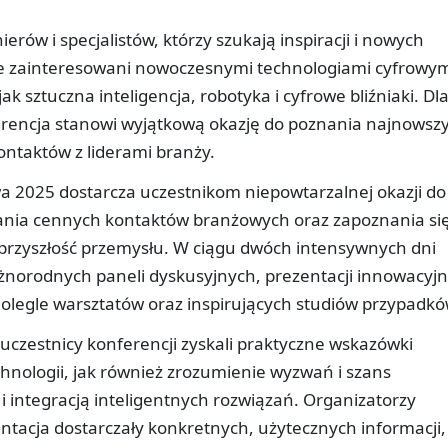
rów i specjalistów, którzy szukają inspiracji i nowych
nie zainteresowani nowoczesnymi technologiami cyfrowy
k sztuczna inteligencja, robotyka i cyfrowe bliźniaki. Dl
erencja stanowi wyjątkową okazję do poznania najnowsz
ontaktów z liderami branży.
a 2025 dostarcza uczestnikom niepowtarzalnej okazji do
ania cennych kontaktów branżowych oraz zapoznania się
 przyszłość przemysłu. W ciągu dwóch intensywnych dni
różnorodnych paneli dyskusyjnych, prezentacji innowacyj
olegle warsztatów oraz inspirujących studiów przypadkó
 uczestnicy konferencji zyskali praktyczne wskazówki
hnologii, jak również zrozumienie wyzwań i szans
i integracją inteligentnych rozwiązań. Organizatorzy
entacja dostarczały konkretnych, użytecznych informacji,