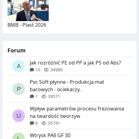
BMB - Plast 2026
Forum
Jak rozróżnić PE od PP a jak PS od Abs?
10
34986
Pvc Soft płynne - Produkcja mat
barowych - ociekaczy.
1
39571
Wpływ parametrów procesu frezowania
na twardość tworzyw
6
35741
Wtrysk PA6 GF 30