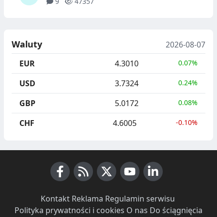
9
47357
Waluty
2026-08-07
EUR
4.3010
0.07%
USD
3.7324
0.24%
GBP
5.0172
0.08%
CHF
4.6005
-0.10%
Facebook
RSS News
X (Twitter)
Youtube
LinkedIn
Kontakt
·
Reklama
·
Regulamin serwisu
·
Polityka prywatności i cookies
·
O nas
·
Do ściągnięcia