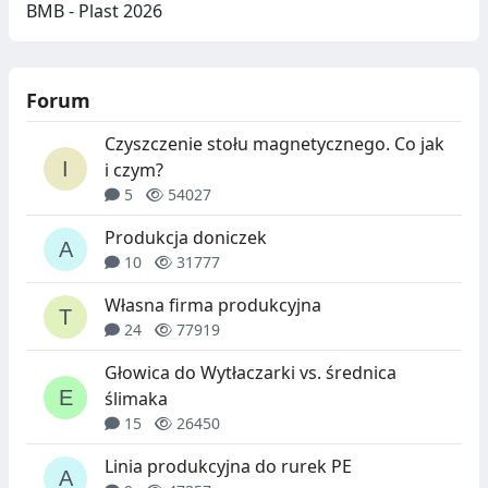
BMB - Plast 2026
Forum
Czyszczenie stołu magnetycznego. Co jak
i czym?
5
54027
Produkcja doniczek
10
31777
Własna firma produkcyjna
24
77919
Głowica do Wytłaczarki vs. średnica
ślimaka
15
26450
Linia produkcyjna do rurek PE