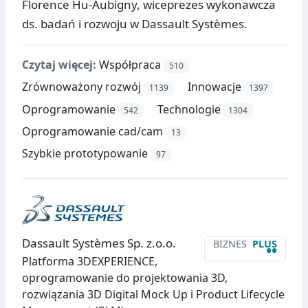
Florence Hu-Aubigny, wiceprezes wykonawcza
ds. badań i rozwoju w Dassault Systèmes.
Czytaj więcej:
Współpraca
510
Zrównoważony rozwój
Innowacje
1139
1397
Oprogramowanie
Technologie
542
1304
Oprogramowanie cad/cam
13
Szybkie prototypowanie
97
Dassault Systèmes Sp. z.o.o.
BIZNES
PLUS
••
Platforma 3DEXPERIENCE,
oprogramowanie do projektowania 3D,
rozwiązania 3D Digital Mock Up i Product Lifecycle