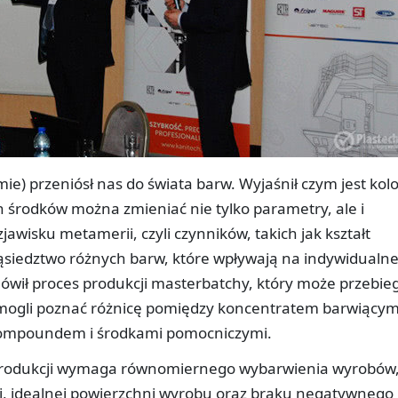
ie) przeniósł nas do świata barw. Wyjaśnił czym jest kolo
 środków można zmieniać nie tylko parametry, ale i
awisku metamerii, czyli czynników, takich jak kształt
sąsiedztwo różnych barw, które wpływają na indywidualn
ówił proces produkcji masterbatchy, który może przebie
 mogli poznać różnicę pomiędzy koncentratem barwiący
ompoundem i środkami pomocniczymi.
 produkcji wymaga równomiernego wybarwienia wyrobów,
ej, idealnej powierzchni wyrobu oraz braku negatywnego