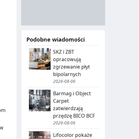
A
Y
N
B
U
I
C
E
Podobne wiadomości
J
,
SKZ i ZBT
A
S
opracowują
E
zgrzewanie płyt
G
bipolarnych
2026-08-06
R
Barmag i Object
E
Carpet
G
zatwierdzają
com
przędzę BICO BCF
A
2026-08-06
C
ów
Lifocolor pokaże