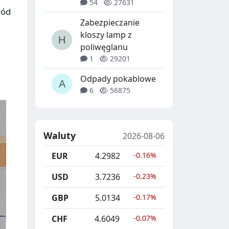
54
27631
ród
Zabezpieczanie
kloszy lamp z
poliwęglanu
1
29201
Odpady pokablowe
6
56875
Waluty
2026-08-06
EUR
4.2982
-0.16%
USD
3.7236
-0.23%
GBP
5.0134
-0.17%
CHF
4.6049
-0.07%