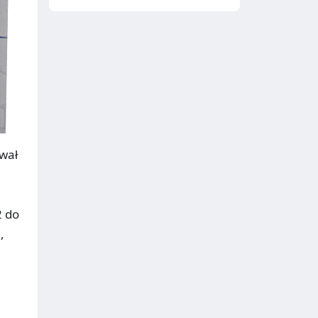
wał
2 do
,