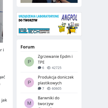
Forum
r i
Zgrzewanie Epdm i
TPE
6
42725
e
gać
Produkcja doniczek
plastikowych
m
7
60605
Barwniki do
 jak
tworzyw