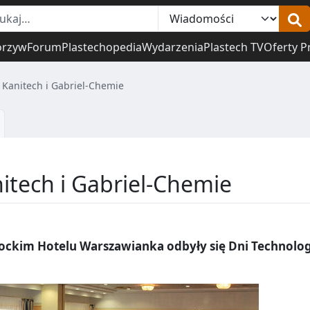
orzyw
Forum
Plastechopedia
Wydarzenia
Plastech TV
Oferty P
 Kanitech i Gabriel-Chemie
itech i Gabriel-Chemie
rockim Hotelu Warszawianka odbyły się Dni Technolog