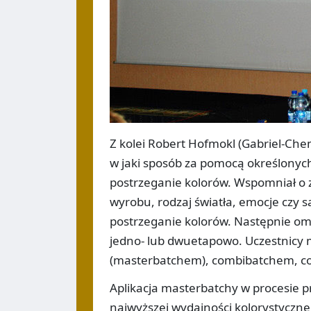
Z kolei Robert Hofmokl (Gabriel-Chem
w jaki sposób za pomocą określonych
postrzeganie kolorów. Wspomniał o zj
wyrobu, rodzaj światła, emocje czy 
postrzeganie kolorów. Następnie om
jedno- lub dwuetapowo. Uczestnicy
(masterbatchem), combibatchem, c
Aplikacja masterbatchy w procesie
najwyższej wydajności kolorystyczn