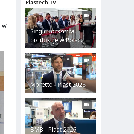
Plastech TV
C
H
. W
Single rozszerza
produkcję w Polsce
Moretto - Plast 2026
BMB - Plast 2026