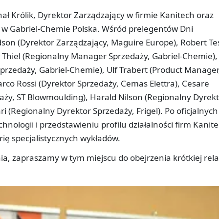
ał Królik, Dyrektor Zarządzający w firmie Kanitech oraz
 w Gabriel-Chemie Polska. Wśród prelegentów Dni
ndson (Dyrektor Zarządzający, Maguire Europe), Robert Te
ł Thiel (Regionalny Manager Sprzedaży, Gabriel-Chemie),
rzedaży, Gabriel-Chemie), Ulf Trabert (Product Manager
co Rossi (Dyrektor Sprzedaży, Cemas Elettra), Cesare
aży, ST Blowmoulding), Harald Nilson (Regionalny Dyrek
i (Regionalny Dyrektor Sprzedaży, Frigel). Po oficjalnych
nologii i przedstawieniu profilu działalności firm Kanite
rię specjalistycznych wykładów.
 zapraszamy w tym miejscu do obejrzenia krótkiej relac