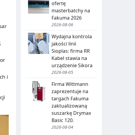
J
ofertę
A
masterbatchy na
Fakuma 2026
,
2026-08-06
sar
R
Wydajna kontrola
E
,
jakości linii
C
Sioplas: firma RR
Kabel stawia na
Y
tor
urządzenie Sikora
K
2026-08-05
ch i
O
L
Firma Wittmann
D
I
zaprezentuje na
ji
targach Fakuma
N
B
zaktualizowaną
G
I
suszarkę Drymax
Basic 120.
O
T
2026-08-04
W
R