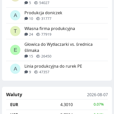
5
54027
Produkcja doniczek
10
31777
Własna firma produkcyjna
24
77919
Głowica do Wytłaczarki vs. średnica
ślimaka
15
26450
Linia produkcyjna do rurek PE
9
47357
Waluty
2026-08-07
EUR
4.3010
0.07%