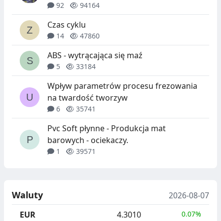
92
94164
Czas cyklu
14
47860
ABS - wytrącająca się maź
5
33184
Wpływ parametrów procesu frezowania
na twardość tworzyw
6
35741
Pvc Soft płynne - Produkcja mat
barowych - ociekaczy.
1
39571
Waluty
2026-08-07
EUR
4.3010
0.07%