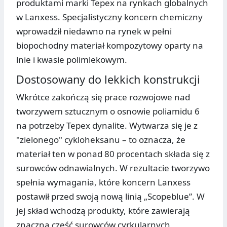
produktami marki Tepex na rynkach globalnych
w Lanxess. Specjalistyczny koncern chemiczny
wprowadził niedawno na rynek w pełni
biopochodny materiał kompozytowy oparty na
lnie i kwasie polimlekowym.
Dostosowany do lekkich konstrukcji
Wkrótce zakończą się prace rozwojowe nad
tworzywem sztucznym o osnowie poliamidu 6
na potrzeby Tepex dynalite. Wytwarza się je z
"zielonego" cykloheksanu – to oznacza, że
materiał ten w ponad 80 procentach składa się z
surowców odnawialnych. W rezultacie tworzywo
spełnia wymagania, które koncern Lanxess
postawił przed swoją nową linią „Scopeblue”. W
jej skład wchodzą produkty, które zawierają
znaczną część surowców cyrkularnych