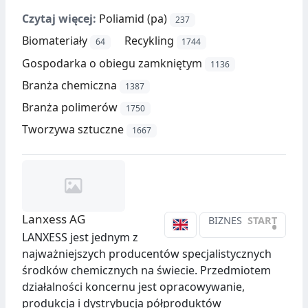
Czytaj więcej:
Poliamid (pa)
237
Biomateriały
Recykling
64
1744
Gospodarka o obiegu zamkniętym
1136
Branża chemiczna
1387
Branża polimerów
1750
Tworzywa sztuczne
1667
Lanxess AG
BIZNES
START
•
LANXESS jest jednym z
najważniejszych producentów specjalistycznych
środków chemicznych na świecie. Przedmiotem
działalności koncernu jest opracowywanie,
produkcja i dystrybucja półproduktów