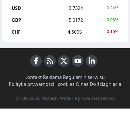
USD
3.7324
0.24%
GBP
5.0172
0.08%
CHF
4.6005
-0.10%
Facebook
RSS News
X (Twitter)
Youtube
LinkedIn
Kontakt
·
Reklama
·
Regulamin serwisu
·
Polityka prywatności i cookies
·
O nas
·
Do ściągnięcia
© 2002-2026 Plastech, Wszelkie prawa zastrzeżone