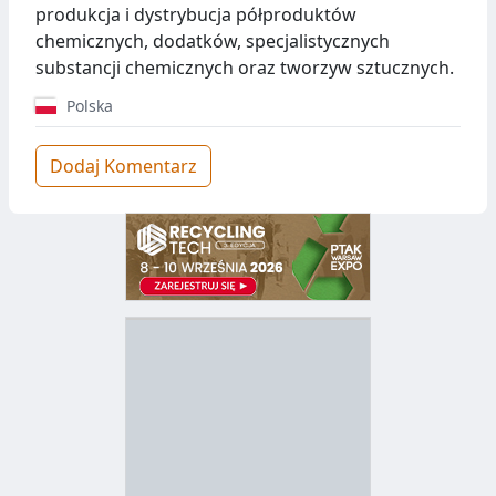
produkcja i dystrybucja półproduktów
chemicznych, dodatków, specjalistycznych
substancji chemicznych oraz tworzyw sztucznych.
Polska
Dodaj Komentarz
D
Z
B
Y
S
I
T
E
R
R