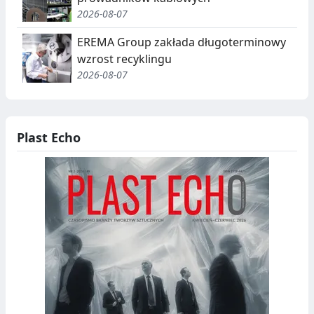
J
2026-08-07
A
EREMA Group zakłada długoterminowy
,
wzrost recyklingu
2026-08-07
R
E
C
Plast Echo
Y
K
O
L
D
I
N
B
G
I
O
T