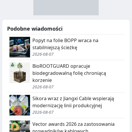
A
Y
N
B
U
I
Podobne wiadomości
C
E
Popyt na folie BOPP wraca na
J
,
stabilniejszą ścieżkę
2026-08-07
A
S
E
BioROOTGUARD opracuje
biodegradowalną folię chroniącą
G
korzenie
R
2026-08-07
E
Sikora wraz z Jiangxi Cable wspierają
G
modernizację linii produkcyjnej
2026-08-07
A
Vector awards 2026 za zastosowania
C
prowadników kablowych