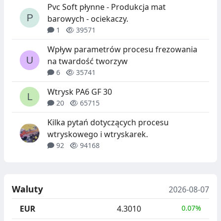
Pvc Soft płynne - Produkcja mat
barowych - ociekaczy.
1
39571
Wpływ parametrów procesu frezowania
na twardość tworzyw
6
35741
Wtrysk PA6 GF 30
20
65715
Kilka pytań dotyczących procesu
wtryskowego i wtryskarek.
92
94168
Waluty
2026-08-07
EUR
4.3010
0.07%