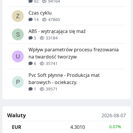
92
94164
Czas cyklu
14
47860
ABS - wytrącająca się maź
5
33184
Wpływ parametrów procesu frezowania
na twardość tworzyw
6
35741
Pvc Soft płynne - Produkcja mat
barowych - ociekaczy.
1
39571
Waluty
2026-08-07
EUR
4.3010
0.07%