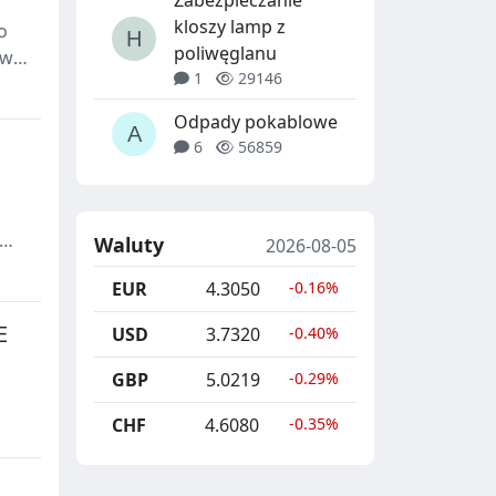
Zabezpieczanie
kloszy lamp z
o
poliwęglanu
 w
1
29146
Odpady pokablowe
6
56859
Waluty
2026-08-05
EUR
4.3050
-0.16%
E
USD
3.7320
-0.40%
GBP
5.0219
-0.29%
CHF
4.6080
-0.35%