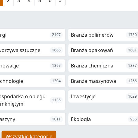
2
3
4
5
6
»
rgi
Branża polimerów
2197
1750
worzywa sztuczne
Branża opakowań
1666
1601
nowacje
Branża chemiczna
1397
1387
chnologie
Branża maszynowa
1304
1266
ospodarka o obiegu
Inwestycje
1029
1136
amkniętym
aszyny
Ekologia
1011
936
Wszystkie kategorie