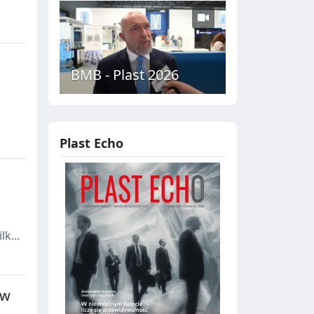
 do
BMB - Plast 2026
e z
Plast Echo
ilku
yw