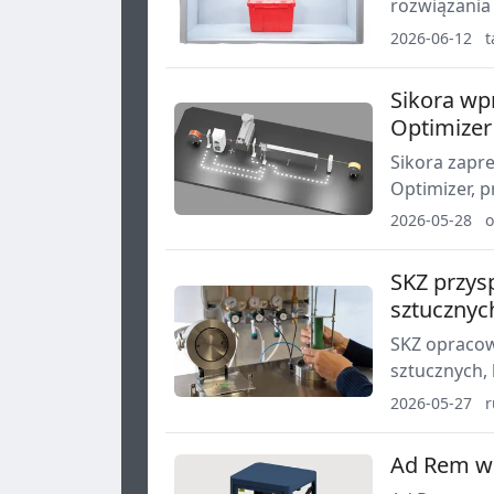
rozwiązania 
przetwórstw
2026-06-12
t
wizualizacji
Sikora w
Optimizer
Sikora zapr
Optimizer, 
produkcji k
2026-05-28
o
urządzeń po
SKZ przys
sztucznyc
SKZ opracow
sztucznych, 
godzin. Rozw
2026-05-27
r
prac rozwoj
Ad Rem wp