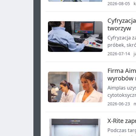
ścianki, śre
2026-08-05
k
Cyfryzacj
tworzyw
Cyfryzacja z
próbek, skr
produkcyjny
2026-07-14
j
dostawcami 
Firma Aim
wyrobów 
Aimplas uzy
cytotoksycz
EN ISO 1099
2026-06-23
bezpieczeńs
X-Rite za
Podczas tar