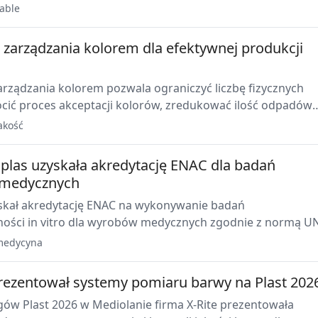
dnicę, mimośrodowość i inne parametry w pozycji gorącej lin
able
a zarządzania kolorem dla efektywnej produkcji
arządzania kolorem pozwala ograniczyć liczbę fizycznych
ócić proces akceptacji kolorów, zredukować ilość odpadów
ch oraz zmniejszyć konieczność transportu próbek między
akość
a klientami.
plas uzyskała akredytację ENAC dla badań
medycznych
skał akredytację ENAC na wykonywanie badań
ności in vitro dla wyrobów medycznych zgodnie z normą U
3-5. Rozszerza to kompetencje centrum w ocenie
medycyna
twa i biokompatybilności materiałów.
prezentował systemy pomiaru barwy na Plast 202
gów Plast 2026 w Mediolanie firma X-Rite prezentowała