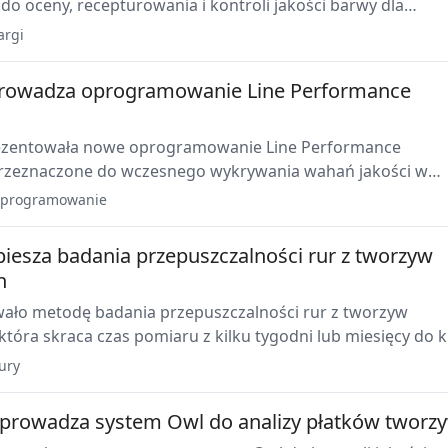
do oceny, recepturowania i kontroli jakości barwy dla
a tworzyw sztucznych. Oferta obejmowała także narzędzia
argi
 koloru oraz portal serwisowy My X-Rite.
prowadza oprogramowanie Line Performance
ezentowała nowe oprogramowanie Line Performance
przeznaczone do wczesnego wykrywania wahań jakości w
abli. System wykorzystuje nieuśrednione wartości pomiarow
programowanie
miarowych i procesora Ecocontrol.
piesza badania przepuszczalności rur z tworzyw
h
ało metodę badania przepuszczalności rur z tworzyw
która skraca czas pomiaru z kilku tygodni lub miesięcy do k
iązanie ma znaczenie dla kontroli jakości, kosztów badań i
ury
owych w branży rurowej.
rowadza system Owl do analizy płatków tworz