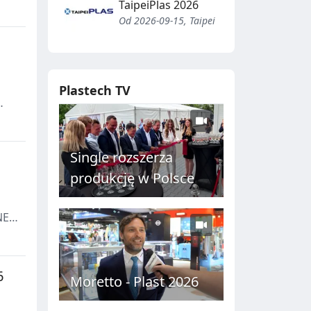
ii.
TaipeiPlas 2026
Od 2026-09-15, Taipei
Plastech TV
Single rozszerza
produkcję w Polsce
NE-
6
Moretto - Plast 2026