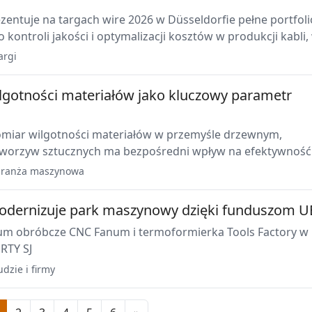
zentuje na targach wire 2026 w Düsseldorfie pełne portfoli
kontroli jakości i optymalizacji kosztów w produkcji kabli,
owice pomiarowe, systemy rentgenowskie, rozwiązania do
argi
ystości granulatu oraz oprogramowanie do monitorowania
procesu.
ilgotności materiałów jako kluczowy parametr
miar wilgotności materiałów w przemyśle drzewnym,
 tworzyw sztucznych ma bezpośredni wpływ na efektywność
az jakość wyrobów końcowych. Artykuł omawia znaczenie
ranża maszynowa
tru oraz zastosowanie analizatora PCE-UX 3081.
modernizuje park maszynowy dzięki funduszom U
m obróbcze CNC Fanum i termoformierka Tools Factory w
RTY SJ
udzie i firmy