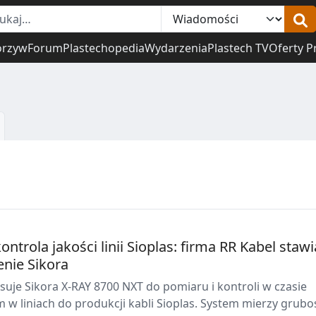
orzyw
Forum
Plastechopedia
Wydarzenia
Plastech TV
Oferty P
ntrola jakości linii Sioplas: firma RR Kabel stawi
enie Sikora
suje Sikora X-RAY 8700 NXT do pomiaru i kontroli w czasie
 w liniach do produkcji kabli Sioplas. System mierzy grubo