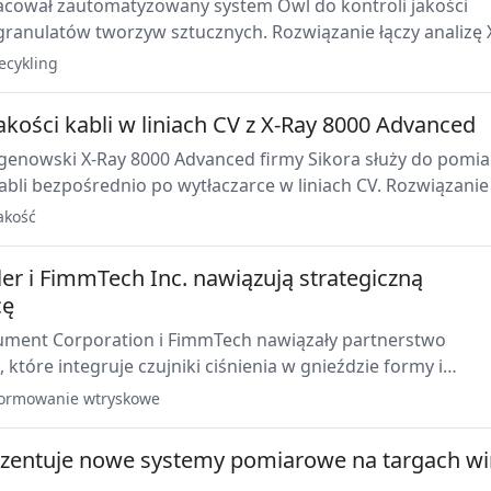
cował zautomatyzowany system Owl do kontroli jakości
granulatów tworzyw sztucznych. Rozwiązanie łączy analizę 
liwiając identyfikację typu tworzywa oraz składu
ecykling
wego, także w przypadku czarnych tworzyw.
akości kabli w liniach CV z X-Ray 8000 Advanced
genowski X-Ray 8000 Advanced firmy Sikora służy do pomia
bli bezpośrednio po wytłaczarce w liniach CV. Rozwiązani
bką regulację procesu, ograniczenie zużycia materiału i
akość
nę jakości przewodów energetycznych.
ler i FimmTech Inc. nawiązują strategiczną
cę
trument Corporation i FimmTech nawiązały partnerstwo
, które integruje czujniki ciśnienia w gnieździe formy i
procesu z praktycznymi szkoleniami z formowania
ormowanie wtryskowe
. Celem jest poprawa stabilności procesu, powtarzalności 
asek.
ezentuje nowe systemy pomiarowe na targach wi