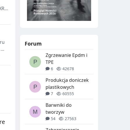
XRF
ru
Forum
e ma
Zgrzewanie Epdm i
TPE
6
42678
Produkcja doniczek
plastikowych
7
60555
Barwniki do
i
tworzyw
54
27563
re