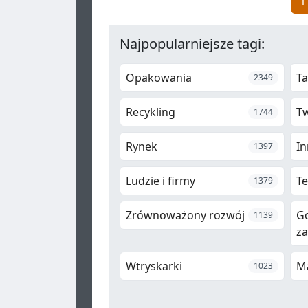
1
Najpopularniejsze tagi:
Opakowania
Ta
2349
Recykling
T
1744
Rynek
In
1397
Ludzie i firmy
Te
1379
Zrównoważony rozwój
G
1139
z
Wtryskarki
M
1023