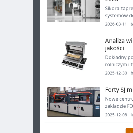
Sikora zapre
systemów do 
tym nowe gł
2026-03-11
t
kontroli cz
stabilności 
Analiza w
jakości
Dokładny po
rolniczym i
procesów or
2025-12-30
b
tego parame
Forty SJ 
Nowe centru
zakładzie FO
2025-12-08
l