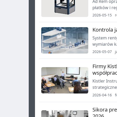
Ad Rem opra
płatków i re
i FTIR, umoż
2026-05-15
r
pierwiastko
Kontrola j
System rent
wymiarów ka
wspierać szy
2026-05-07
j
końcową oce
Firmy Kist
współpra
Kistler Ins
strategiczne
monitoring 
2026-04-16
f
wtryskowego
jakości wypr
Sikora pr
2026