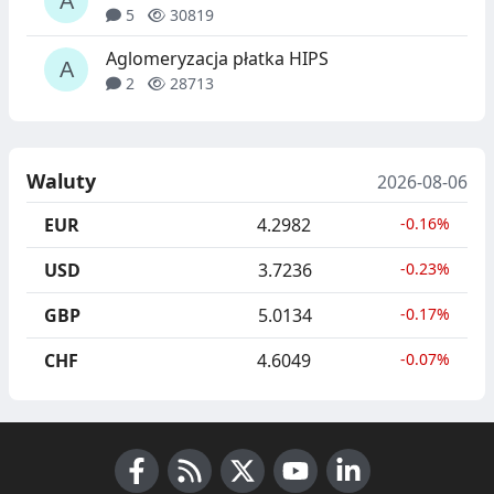
5
30819
Aglomeryzacja płatka HIPS
2
28713
Waluty
2026-08-06
EUR
4.2982
-0.16%
USD
3.7236
-0.23%
GBP
5.0134
-0.17%
CHF
4.6049
-0.07%