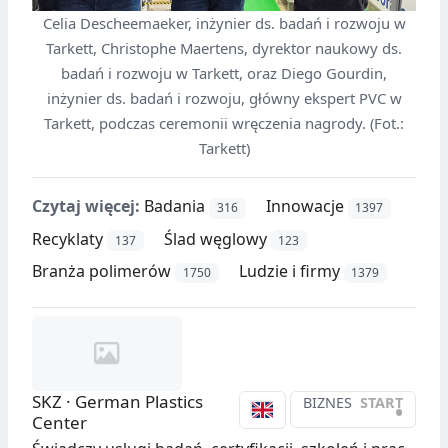
Celia Descheemaeker, inżynier ds. badań i rozwoju w
Tarkett, Christophe Maertens, dyrektor naukowy ds.
badań i rozwoju w Tarkett, oraz Diego Gourdin,
inżynier ds. badań i rozwoju, główny ekspert PVC w
Tarkett, podczas ceremonii wręczenia nagrody. (Fot.:
Tarkett)
Czytaj więcej:
Badania
Innowacje
316
1397
Recyklaty
Ślad węglowy
137
123
Branża polimerów
Ludzie i firmy
1750
1379
SKZ · German Plastics
BIZNES
START
•
Center