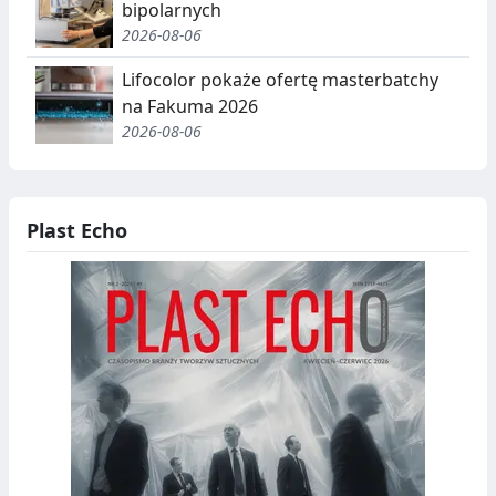
bipolarnych
J
2026-08-06
A
Lifocolor pokaże ofertę masterbatchy
,
na Fakuma 2026
2026-08-06
R
E
C
Plast Echo
Y
K
O
L
D
I
N
B
G
I
O
T