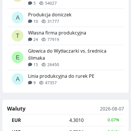
5
54027
Produkcja doniczek
10
31777
Własna firma produkcyjna
24
77919
Głowica do Wytłaczarki vs. średnica
ślimaka
15
26450
Linia produkcyjna do rurek PE
9
47357
Waluty
2026-08-07
EUR
4.3010
0.07%