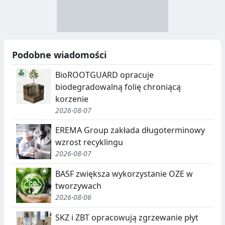
R
R
A
Y
N
B
U
I
Podobne wiadomości
C
E
BioROOTGUARD opracuje
J
,
biodegradowalną folię chroniącą
korzenie
A
S
2026-08-07
E
EREMA Group zakłada długoterminowy
G
wzrost recyklingu
R
2026-08-07
E
BASF zwiększa wykorzystanie OZE w
G
tworzywach
2026-08-06
A
SKZ i ZBT opracowują zgrzewanie płyt
C