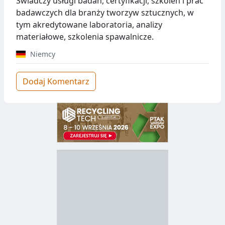
Świadczy usługi badań, certyfikacji, szkoleń i prac
badawczych dla branży tworzyw sztucznych, w
tym akredytowane laboratoria, analizy
materiałowe, szkolenia spawalnicze.
Niemcy
Dodaj Komentarz
D
Z
B
Y
S
I
T
E