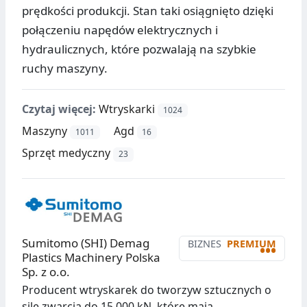
prędkości produkcji. Stan taki osiągnięto dzięki
połączeniu napędów elektrycznych i
hydraulicznych, które pozwalają na szybkie
ruchy maszyny.
Czytaj więcej:
Wtryskarki
1024
Maszyny
Agd
1011
16
Sprzęt medyczny
23
Sumitomo (SHI) Demag
BIZNES
PREMIUM
•••
Plastics Machinery Polska
Sp. z o.o.
Producent wtryskarek do tworzyw sztucznych o
sile zwarcia do 15.000 kN, które mają