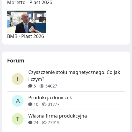
Moretto - Plast 2026
BMB - Plast 2026
Forum
Czyszczenie stołu magnetycznego. Co jak
i czym?
5
54027
Produkcja doniczek
10
31777
Własna firma produkcyjna
24
77919