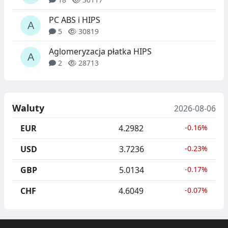
PC ABS i HIPS
5
30819
Aglomeryzacja płatka HIPS
2
28713
Waluty
2026-08-06
EUR
4.2982
-0.16%
USD
3.7236
-0.23%
GBP
5.0134
-0.17%
CHF
4.6049
-0.07%