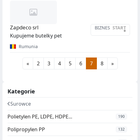
Zapdeco srl
BIZNES
START
•
Kupujeme butelky pet
Rumunia
«
2
3
4
5
6
7
8
»
Kategorie
Surowce
Polietylen PE, LDPE, HDPE...
190
Polipropylen PP
132