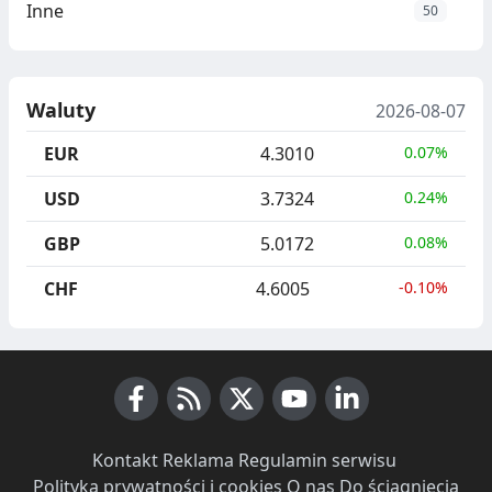
Inne
50
Waluty
2026-08-07
EUR
4.3010
0.07%
USD
3.7324
0.24%
GBP
5.0172
0.08%
CHF
4.6005
-0.10%
Facebook
RSS News
X (Twitter)
Youtube
LinkedIn
Kontakt
·
Reklama
·
Regulamin serwisu
·
Polityka prywatności i cookies
·
O nas
·
Do ściągnięcia