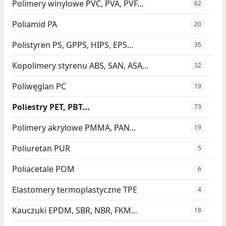
Polimery winylowe PVC, PVA, PVF...
62
Poliamid PA
20
Polistyren PS, GPPS, HIPS, EPS...
35
Kopolimery styrenu ABS, SAN, ASA...
32
Poliwęglan PC
19
Poliestry PET, PBT...
73
Polimery akrylowe PMMA, PAN...
19
Poliuretan PUR
5
Poliacetale POM
6
Elastomery termoplastyczne TPE
4
Kauczuki EPDM, SBR, NBR, FKM...
18