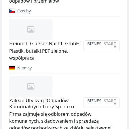
odpadów i przemiałów
Czechy
Heinrich Glaeser Nachf. GmbH
BIZNES
START
•
Plastik, butelki PET zielone,
współpraca
Niemcy
Zakład Utylizacji Odpadów
BIZNES
START
•
Komunalnych Izery Sp. z o.o
Firma zajmuje się odbiorem odpadów
komunalnych, składowaniem i sprzedażą
odpadów pochodzacych ze zbiórki selektywnej