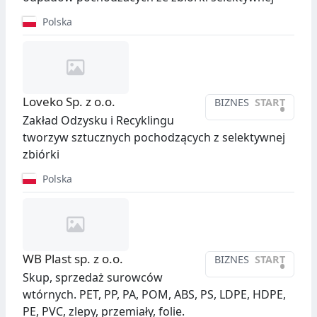
Polska
Loveko Sp. z o.o.
BIZNES
START
•
Zakład Odzysku i Recyklingu
tworzyw sztucznych pochodzących z selektywnej
zbiórki
Polska
WB Plast sp. z o.o.
BIZNES
START
•
Skup, sprzedaż surowców
wtórnych. PET, PP, PA, POM, ABS, PS, LDPE, HDPE,
PE, PVC, zlepy, przemiały, folie.