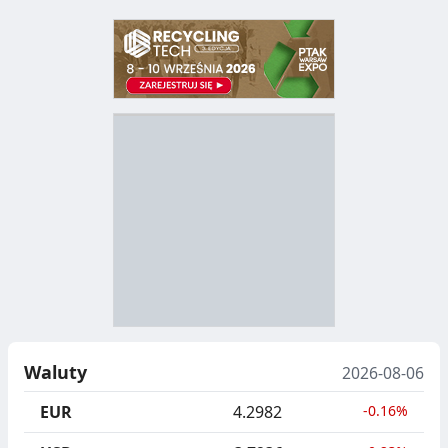
D
Z
B
Y
S
I
T
E
R
R
A
Y
N
B
U
I
Waluty
2026-08-06
C
E
EUR
4.2982
-0.16%
J
,