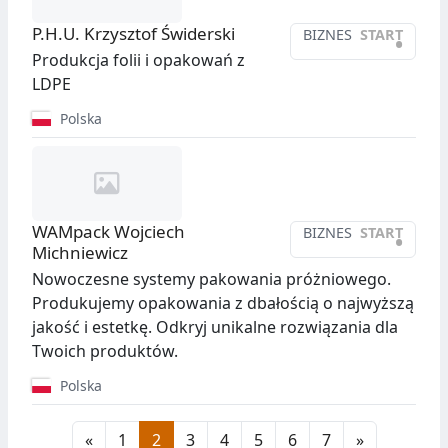
P.H.U. Krzysztof Świderski
BIZNES
START
•
Produkcja folii i opakowań z
LDPE
Polska
WAMpack Wojciech
BIZNES
START
•
Michniewicz
Nowoczesne systemy pakowania próżniowego.
Produkujemy opakowania z dbałością o najwyższą
jakość i estetkę. Odkryj unikalne rozwiązania dla
Twoich produktów.
Polska
«
1
2
3
4
5
6
7
»