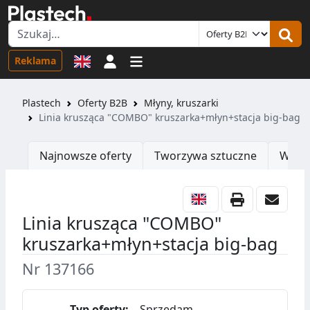
Logowanie
Reklama
Plastech
Oferty B2B
Młyny, kruszarki
Linia krusząca "COMBO" kruszarka+młyn+stacja big-bag
Najnowsze oferty
Tworzywa sztuczne
Wtrys
Linia krusząca "COMBO"
kruszarka+młyn+stacja big-bag
Nr 137166
Typ oferty:
Sprzedam