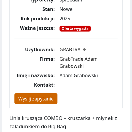
Stan:
Nowe
Rok produkcji:
2025
Ważna jeszcze:
Oferta wygasła
Użytkownik:
GRABTRADE
Firma:
GrabTrade Adam
Grabowski
Imię i nazwisko:
Adam Grabowski
Kontakt:
Wyślij zapytanie
Linia krusząca COMBO – kruszarka + młynek z
załadunkiem do Big-Bag