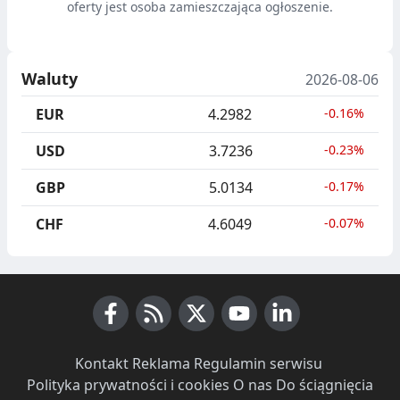
oferty jest osoba zamieszczająca ogłoszenie.
Waluty
2026-08-06
EUR
4.2982
-0.16%
USD
3.7236
-0.23%
GBP
5.0134
-0.17%
CHF
4.6049
-0.07%
Facebook
RSS News
X (Twitter)
Youtube
LinkedIn
Kontakt
·
Reklama
·
Regulamin serwisu
·
Polityka prywatności i cookies
·
O nas
·
Do ściągnięcia