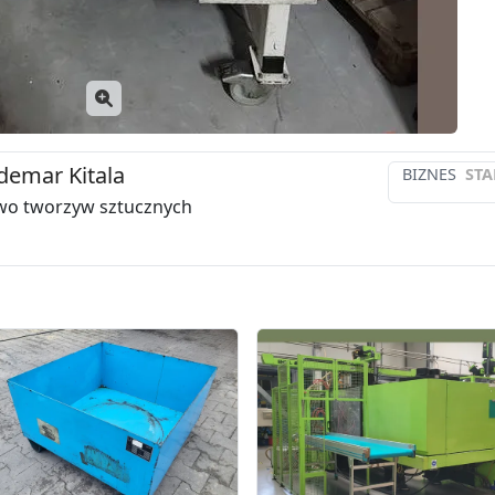
demar Kitala
BIZNES
STA
wo tworzyw sztucznych