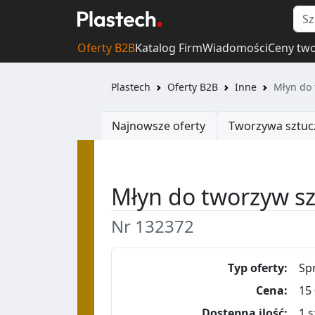
Oferty B2B
Katalog Firm
Wiadomości
Ceny tw
Plastech
Oferty B2B
Inne
Młyn do
Najnowsze oferty
Tworzywa sztuc
Młyn do tworzyw s
Nr 132372
Typ oferty:
Sp
Cena:
15 
Dostępna ilość:
1 s