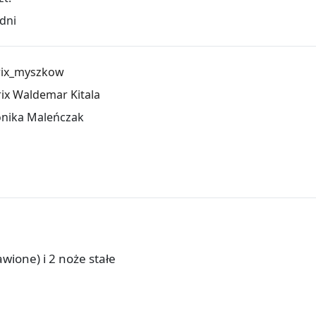
dni
rix_myszkow
rix Waldemar Kitala
nika Maleńczak
ione) i 2 noże stałe