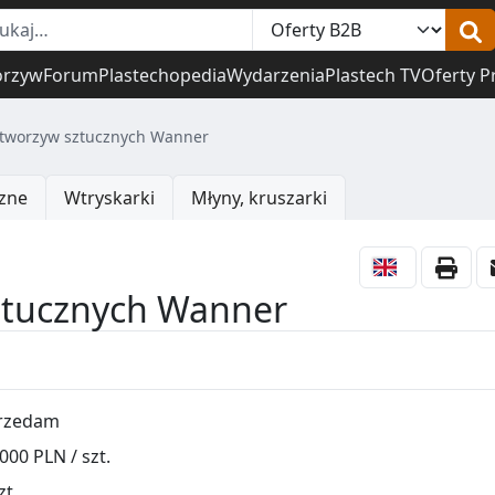
orzyw
Forum
Plastechopedia
Wydarzenia
Plastech TV
Oferty P
 tworzyw sztucznych Wanner
zne
Wtryskarki
Młyny, kruszarki
ztucznych Wanner
rzedam
000 PLN / szt.
zt.