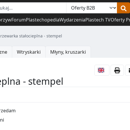
orzyw
Forum
Plastechopedia
Wydarzenia
Plastech TV
Oferty P
rzewarka stałocieplna - stempel
zne
Wtryskarki
Młyny, kruszarki
eplna - stempel
rzedam
ni