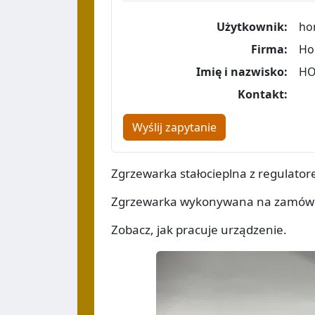
Użytkownik:
ho
Firma:
Ho
Imię i nazwisko:
HO
Kontakt:
Wyślij zapytanie
Zgrzewarka stałocieplna z regulato
Zgrzewarka wykonywana na zamówi
Zobacz, jak pracuje urządzenie.