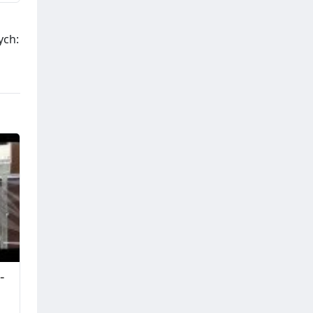
ych:
-