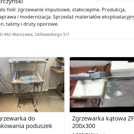
rczyński
do folii: zgrzewanie impulsowe, stałocieplne. Produkcja,
aprawa i modernizacja. Sprzedaż materiałów eksploatacyjn
kon, taśmy i druty oporowe.
0-442
Warszawa
,
Idźkowskiego 5/7
grzewarka do
Zgrzewarka kątowa ZF
akowania poduszek
200x300