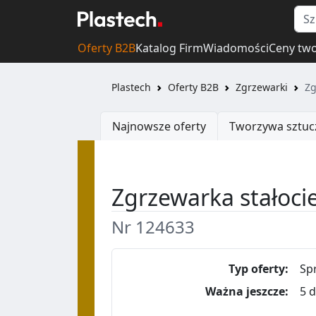
Oferty B2B
Katalog Firm
Wiadomości
Ceny tw
Plastech
Oferty B2B
Zgrzewarki
Zg
Najnowsze oferty
Tworzywa sztuc
Zgrzewarka stałoci
Nr 124633
Typ oferty:
Sp
Ważna jeszcze:
5 d