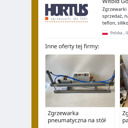
Witold Gó
Zgrzewarki 
sprzedaż, n
teflon, sili
Polska
,
0
Inne oferty tej firmy:
Zgrzewarka
Z
pneumatyczna na stół
p