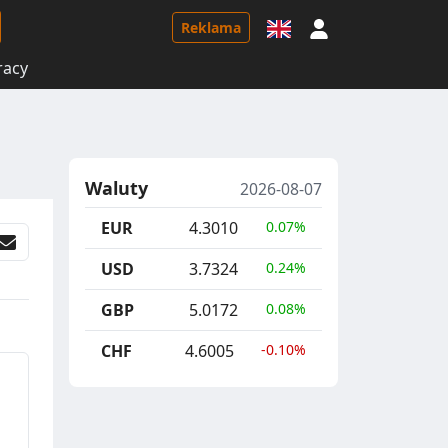
Logowanie
Reklama
racy
Waluty
2026-08-07
EUR
4.3010
0.07%
USD
3.7324
0.24%
GBP
5.0172
0.08%
CHF
4.6005
-0.10%