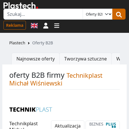
Logowanie
Reklama
Plastech
Oferty B2B
Najnowsze oferty
Tworzywa sztuczne
Wtrys
oferty B2B firmy
Technikplast
Michał Wiśniewski
Technikplast
BIZNES
PLUS
••
Aktualizacja