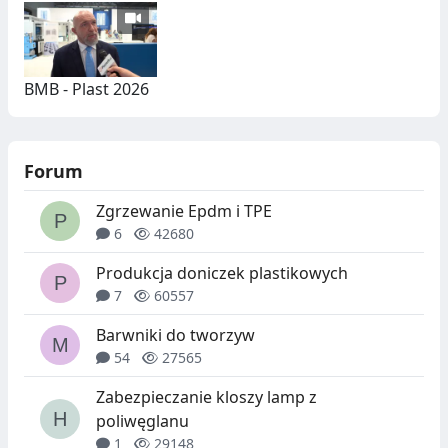
BMB - Plast 2026
Forum
Zgrzewanie Epdm i TPE
6
42680
Produkcja doniczek plastikowych
7
60557
Barwniki do tworzyw
54
27565
Zabezpieczanie kloszy lamp z
poliwęglanu
1
29148