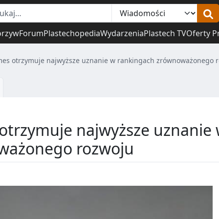
orzyw
Forum
Plastechopedia
Wydarzenia
Plastech TV
Oferty P
mes otrzymuje najwyższe uznanie w rankingach zrównoważonego 
otrzymuje najwyższe uznanie
oważonego rozwoju