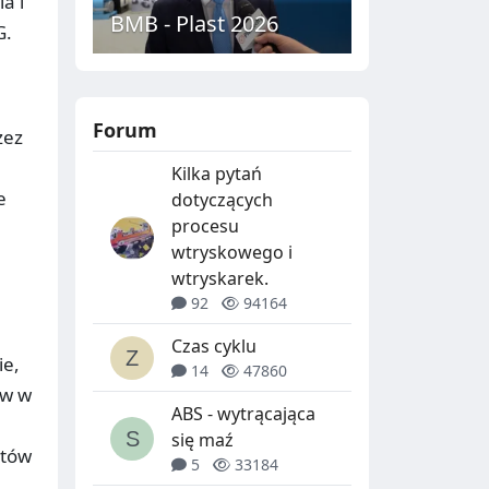
a i
BMB - Plast 2026
G.
Forum
zez
Kilka pytań
e
dotyczących
procesu
wtryskowego i
wtryskarek.
92
94164
Czas cyklu
ie,
14
47860
ów w
ABS - wytrącająca
się maź
ntów
5
33184