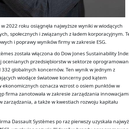
e w 2022 roku osiągnęła najwyższe wyniki w wiodących
ch, społecznych i związanych z ładem korporacyjnym. T
owych i poprawy wyników firmy w zakresie ESG.
stèmes została włączona do Dow Jones Sustainability Inde
żej ocenianych przedsiębiorstw w sektorze oprogramowan
d 332 globalnych koncernów. Ten wynik w jednym z
iających wiodące światowe koncerny pod kątem
w ekonomicznych oznacza wzrost o osiem punktów w
ęp firma zanotowała w zakresie zarządzania innowacjami
w zarządzania, a także w kwestiach rozwoju kapitału
firma Dassault Systèmes po raz pierwszy uzyskała najwy