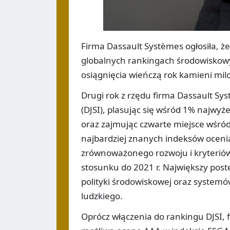
Firma Dassault Systèmes ogłosiła, ż
globalnych rankingach środowiskowy
osiągnięcia wieńczą rok kamieni mil
Drugi rok z rzędu firma Dassault Sy
(DJSI), plasując się wśród 1% najwy
oraz zajmując czwarte miejsce wśró
najbardziej znanych indeksów ocen
zrównoważonego rozwoju i kryterió
stosunku do 2021 r. Największy post
polityki środowiskowej oraz systemó
ludzkiego.
Oprócz włączenia do rankingu DJSI, 