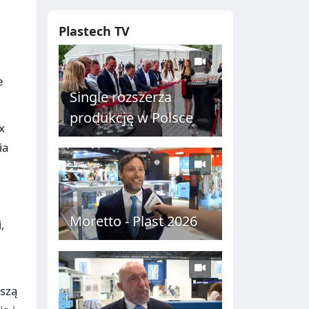
Plastech TV
e
Single rozszerza
produkcję w Polsce
x
ia
Moretto - Plast 2026
,
ższą