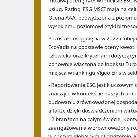
możliwą ocenę AAA w indeksie ESG M
usług. Ratingi ESG MSCI mają na ce
Ocena AAA, podwyższona z poziomu A
wysokiemu poziomowi etyki biznesow
Pozostałe osiągnięcia w 2022 r. ob
EcoVadis na podstawie oceny kwesti
człowieka oraz kryteriami dotyczący
ponownie włączona do indeksu Euron
miejsca w rankingu Vigeo Eiris w s
- Raportowanie ESG jest kluczowym 
znaczące w kontekście naszych amb
budowaniu zrównoważonej gospodarki
a także dzięki doświadczeniom wirtu
12 branżach na całym świecie. Kon
zaangażowania w zrównoważony rozwó
w naszym globalnym ekosystemie. Ka