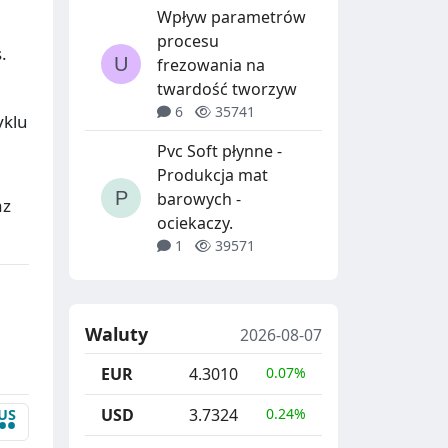
Wpływ parametrów
procesu
.
frezowania na
twardość tworzyw
6
35741
yklu
Pvc Soft płynne -
Produkcja mat
barowych -
az
ociekaczy.
1
39571
Waluty
2026-08-07
EUR
4.3010
0.07%
USD
3.7324
0.24%
US
••