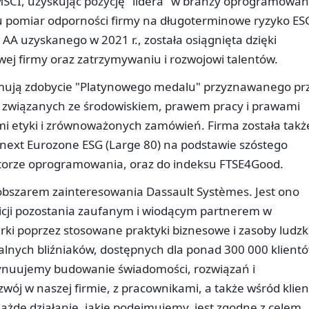
SCI, uzyskując pozycję "lidera" w branży oprogramowani
lu pomiar odporności firmy na długoterminowe ryzyko ES
A uzyskanego w 2021 r., została osiągnięta dzięki
ej firmy oraz zatrzymywaniu i rozwojowi talentów.
ejmują zdobycie "Platynowego medalu" przyznawanego pr
i związanych ze środowiskiem, prawem pracy i prawami
mi etyki i zrównoważonych zamówień. Firma została takż
ext Eurozone ESG (Large 80) na podstawie szóstego
ektorze oprogramowania, oraz do indeksu FTSE4Good.
obszarem zainteresowania Dassault Systèmes. Jest ono
icji pozostania zaufanym i wiodącym partnerem w
 poprzez stosowane praktyki biznesowe i zasoby ludzk
alnych bliźniaków, dostępnych dla ponad 300 000 klient
tynuujemy budowanie świadomości, rozwiązań i
j w naszej firmie, z pracownikami, a także wśród klie
żde działanie, jakie podejmujemy, jest zgodne z celem