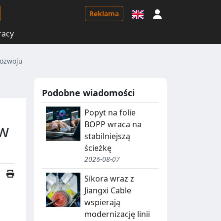
Logowanie
Reklama
racy
rozwoju
Podobne wiadomości
Popyt na folie
BOPP wraca na
 w
stabilniejszą
ścieżkę
2026-08-07
Sikora wraz z
Jiangxi Cable
wspierają
modernizację linii