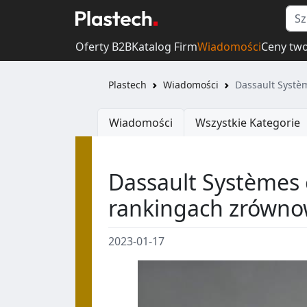
Oferty B2B
Katalog Firm
Wiadomości
Ceny tw
Plastech
Wiadomości
Dassault Systè
Wiadomości
Wszystkie Kategorie
Dassault Systèmes 
rankingach zrówn
2023-01-17