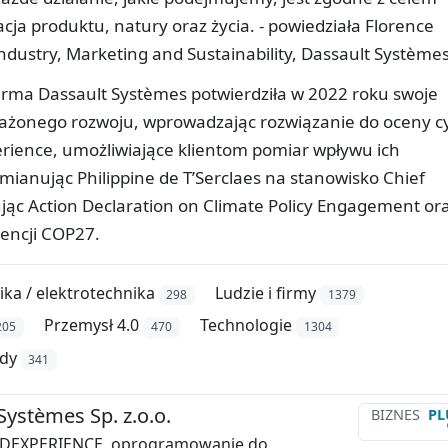
ja produktu, natury oraz życia. - powiedziała Florence
Industry, Marketing and Sustainability, Dassault Systèmes
firma Dassault Systèmes potwierdziła w 2022 roku swoje
żonego rozwoju, wprowadzając rozwiązanie do oceny c
erience, umożliwiające klientom pomiar wpływu ich
mianując Philippine de T’Serclaes na stanowisko Chief
sując Action Declaration on Climate Policy Engagement or
rencji COP27.
ika / elektrotechnika
Ludzie i firmy
298
1379
Przemysł 4.0
Technologie
205
470
1304
dy
341
Systèmes Sp. z.o.o.
BIZNES
PL
3DEXPERIENCE, oprogramowanie do