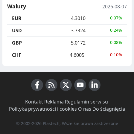
Waluty
2026-08-07
EUR
4.3010
0.07%
USD
3.7324
0.24%
GBP
5.0172
0.08%
CHF
4.6005
-0.10%
Facebook
RSS News
X (Twitter)
Youtube
LinkedIn
Kontakt
·
Reklama
·
Regulamin serwisu
·
Polityka prywatności i cookies
·
O nas
·
Do ściągnięcia
© 2002-2026 Plastech, Wszelkie prawa zastrzeżone