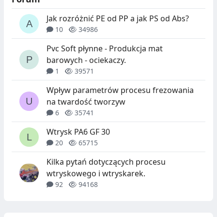
Jak rozróżnić PE od PP a jak PS od Abs?
10
34986
Pvc Soft płynne - Produkcja mat
barowych - ociekaczy.
1
39571
Wpływ parametrów procesu frezowania
na twardość tworzyw
6
35741
Wtrysk PA6 GF 30
20
65715
Kilka pytań dotyczących procesu
wtryskowego i wtryskarek.
92
94168