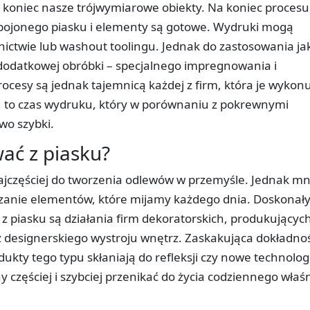
koniec nasze trójwymiarowe obiekty. Na koniec procesu
espojonego piasku i elementy są gotowe. Wydruki mogą
ictwie lub washout toolingu. Jednak do zastosowania ja
 dodatkowej obróbki – specjalnego impregnowania i
cesy są jednak tajemnicą każdej z firm, która je wykonu
ę, to czas wydruku, który w porównaniu z pokrewnymi
wo szybki.
ć z piasku?
najczęściej do tworzenia odlewów w przemyśle. Jednak mn
anie elementów, które mijamy każdego dnia. Doskonał
 piasku są działania firm dekoratorskich, produkującyc
 designerskiego wystroju wnętrz. Zaskakująca dokładnoś
dukty tego typu skłaniają do refleksji czy nowe technolog
y częściej i szybciej przenikać do życia codziennego właś