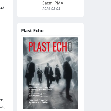
Sacmi PMA
już
2026-08-03
Plast Echo
em,
wa,