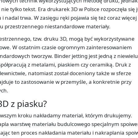
o nowych technik wykorzystujących metodę druku, jednak
ie tylko tekst. Era drukarek 3D w Polsce rozpoczęła się 
i nadal trwa. W zasięgu ręki pojawia się też coraz więcej
ku przestrzennego niestandardowe materiały.
zestrzennego, tzw. druku 3D, mogą być wykorzystywane
erowe. W ostatnim czasie ogromnym zainteresowaniem
andardowych tworzyw. Binder jetting jest jedną z niewielu
półpracują z metalami, piaskiem czy ceramiką. Druk z
lewnictwie, natomiast został doceniony także w sferze
najduje to zastosowanie w przemyśle, a konkretnie przy
ych.
3D z piasku?
pierwszym kroku nakładamy materiał, którym drukujemy.
rapla warstwę materiału budulcowego specjalnym spoiw
zając ten proces nakładania materiału i nakraplania spoi