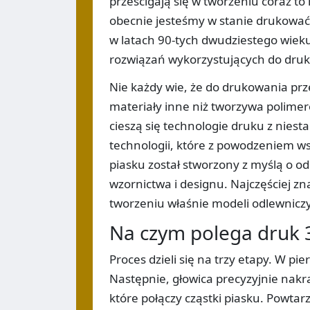
prześcigają się w tworzeniu coraz t
obecnie jesteśmy w stanie drukować n
w latach 90-tych dwudziestego wieku 
rozwiązań wykorzystujących do dru
Nie każdy wie, że do drukowania pr
materiały inne niż tworzywa polim
cieszą się technologie druku z niest
technologii, które z powodzeniem ws
piasku został stworzony z myślą o od
wzornictwa i designu. Najczęściej z
tworzeniu właśnie modeli odlewnicz
Na czym polega druk 
Proces dzieli się na trzy etapy. W 
Następnie, głowica precyzyjnie nak
które połączy cząstki piasku. Powtar