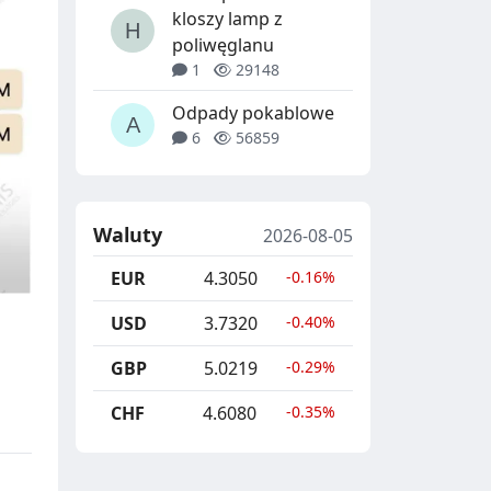
kloszy lamp z
poliwęglanu
1
29148
Odpady pokablowe
6
56859
Waluty
2026-08-05
EUR
4.3050
-0.16%
USD
3.7320
-0.40%
GBP
5.0219
-0.29%
CHF
4.6080
-0.35%