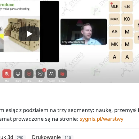
iesiąc z podziałem na trzy segmenty: naukę, przemysł i
temat prowadzone są na stronie:
sygnis.pl/warstwy
uk 3d
Drukowanie
290
110