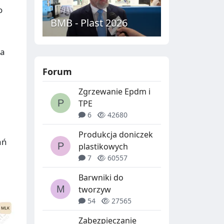
o
BMB - Plast 2026
ma
Forum
Zgrzewanie Epdm i
TPE
6
42680
Produkcja doniczek
ań
plastikowych
7
60557
Barwniki do
tworzyw
54
27565
Zabezpieczanie