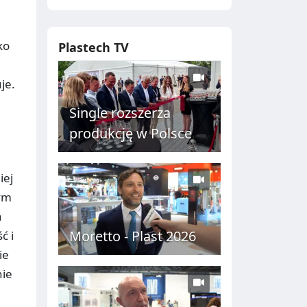
ko
Plastech TV
je.
Single rozszerza
produkcję w Polsce
iej
ym
h
Moretto - Plast 2026
ć i
ie
nie