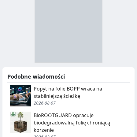
D
Z
B
Y
S
I
T
E
R
R
A
Y
N
B
U
I
Podobne wiadomości
C
E
Popyt na folie BOPP wraca na
J
,
stabilniejszą ścieżkę
2026-08-07
A
S
E
BioROOTGUARD opracuje
biodegradowalną folię chroniącą
G
korzenie
2026-08-07