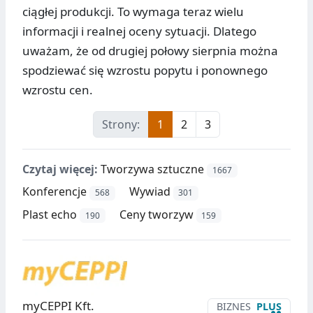
ciągłej produkcji. To wymaga teraz wielu
informacji i realnej oceny sytuacji. Dlatego
uważam, że od drugiej połowy sierpnia można
spodziewać się wzrostu popytu i ponownego
wzrostu cen.
Strony:
1
2
3
Czytaj więcej:
Tworzywa sztuczne
1667
Konferencje
Wywiad
568
301
Plast echo
Ceny tworzyw
190
159
myCEPPI Kft.
BIZNES
PLUS