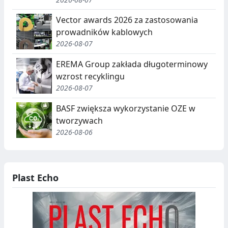
R
E
Vector awards 2026 za zastosowania
G
prowadników kablowych
2026-08-07
A
EREMA Group zakłada długoterminowy
C
wzrost recyklingu
J
2026-08-07
A
BASF zwiększa wykorzystanie OZE w
,
tworzywach
2026-08-06
R
E
C
Plast Echo
Y
K
O
L