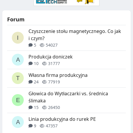
Forum
Czyszczenie stołu magnetycznego. Co jak
i czym?
5
54027
Produkcja doniczek
10
31777
Własna firma produkcyjna
24
77919
Głowica do Wytłaczarki vs. średnica
ślimaka
15
26450
Linia produkcyjna do rurek PE
9
47357