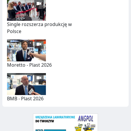
U
C
Single rozszerza produkcję w
Z
Polsce
N
Y
C
H
Moretto - Plast 2026
BMB - Plast 2026