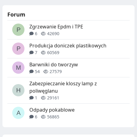
Forum
Zgrzewanie Epdm i TPE
6
42690
Produkcja doniczek plastikowych
7
60569
Barwniki do tworzyw
54
27579
Zabezpieczanie kloszy lamp z
poliwęglanu
1
29161
Odpady pokablowe
6
56865