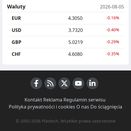
Waluty
2026-08-05
EUR
4.3050
-0.16%
USD
3.7320
-0.40%
GBP
5.0219
-0.29%
CHF
4.6080
-0.35%
Facebook
RSS News
X (Twitter)
Youtube
LinkedIn
Kontakt
·
Reklama
·
Regulamin serwisu
·
Polityka prywatności i cookies
·
O nas
·
Do ściągnięcia
© 2002-2026 Plastech, Wszelkie prawa zastrzeżone