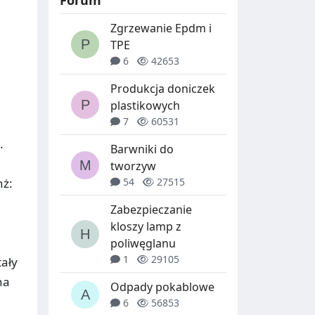
Forum
Zgrzewanie Epdm i
TPE
6
42653
Produkcja doniczek
plastikowych
7
60531
.
Barwniki do
tworzyw
54
27515
nż:
Zabezpieczanie
kloszy lamp z
poliwęglanu
1
29105
tały
na
Odpady pokablowe
6
56853