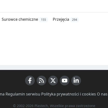
Surowce chemiczne
Przejęcia
155
294
Facebook
RSS News
X (Twitter)
Youtube
LinkedIn
ma
·
Regulamin serwisu
·
Polityka prywatności i cookies
·
O nas
© 2002-2026 Plastech, Wszelkie prawa zastrzeżone