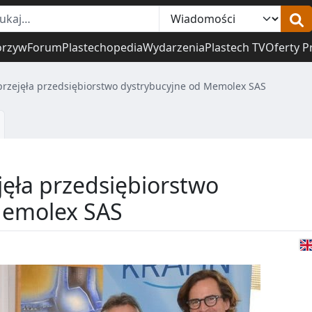
orzyw
Forum
Plastechopedia
Wydarzenia
Plastech TV
Oferty P
rzejęła przedsiębiorstwo dystrybucyjne od Memolex SAS
ęła przedsiębiorstwo
Memolex SAS