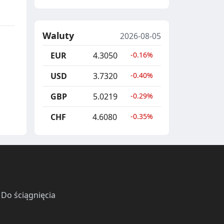
Waluty
2026-08-05
EUR
4.3050
-0.16%
USD
3.7320
-0.40%
GBP
5.0219
-0.29%
CHF
4.6080
-0.35%
·
Do ściągnięcia