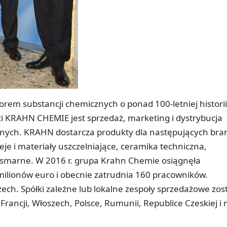
em substancji chemicznych o ponad 100-letniej historii
 KRAHN CHEMIE jest sprzedaż, marketing i dystrybucja
cznych. KRAHN dostarcza produkty dla następujących bra
leje i materiały uszczelniające, ceramika techniczna,
i smarne. W 2016 r. grupa Krahn Chemie osiągnęła
ilionów euro i obecnie zatrudnia 160 pracowników.
ech. Spółki zależne lub lokalne zespoły sprzedażowe zos
rancji, Włoszech, Polsce, Rumunii, Republice Czeskiej i 