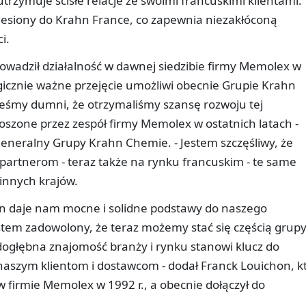
utrzymuje ścisłe relacje ze swoimi francuskimi klientami.
esiony do Krahn France, co zapewnia niezakłóconą
i.
owadził działalność w dawnej siedzibie firmy Memolex w
ategicznie ważne przejęcie umożliwi obecnie Grupie Krahn
teśmy dumni, że otrzymaliśmy szansę rozwoju tej
noszone przez zespół firmy Memolex w ostatnich latach -
generalny Grupy Krahn Chemie. - Jestem szczęśliwy, że
rtnerom - teraz także na rynku francuskim - te same
 innych krajów.
n daje nam mocne i solidne podstawy do naszego
tem zadowolony, że teraz możemy stać się częścią grupy
dogłębna znajomość branży i rynku stanowi klucz do
naszym klientom i dostawcom - dodał Franck Louichon, k
firmie Memolex w 1992 r., a obecnie dołączył do