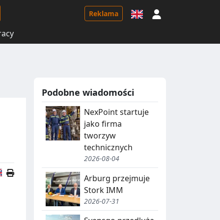
Logowanie
Reklama
racy
Podobne wiadomości
NexPoint startuje
jako firma
tworzyw
technicznych
2026-08-04
Wersja angielska
Arburg przejmuje
Stork IMM
2026-07-31