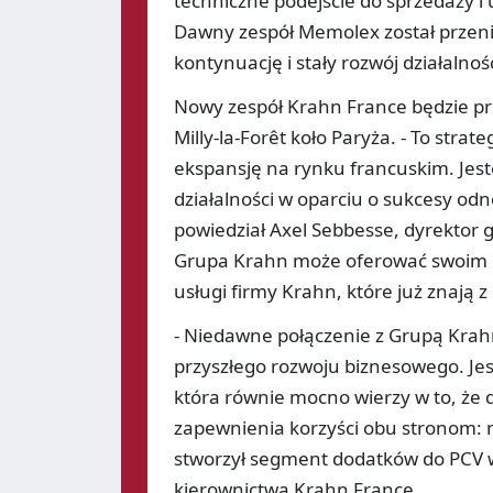
techniczne podejście do sprzedaży i 
Dawny zespół Memolex został przeni
kontynuację i stały rozwój działalnośc
Nowy zespół Krahn France będzie pr
Milly-la-Forêt koło Paryża. - To str
ekspansję na rynku francuskim. Jes
działalności w oparciu o sukcesy od
powiedział Axel Sebbesse, dyrektor 
Grupa Krahn może oferować swoim pa
usługi firmy Krahn, które już znają z
- Niedawne połączenie z Grupą Krah
przyszłego rozwoju biznesowego. Jes
która równie mocno wierzy w to, że 
zapewnienia korzyści obu stronom: 
stworzył segment dodatków do PCV w 
kierownictwa Krahn France.