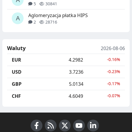
5
30841
Aglomeryzacja płatka HIPS
2
28716
Waluty
2026-08-06
EUR
4.2982
-0.16%
USD
3.7236
-0.23%
GBP
5.0134
-0.17%
CHF
4.6049
-0.07%