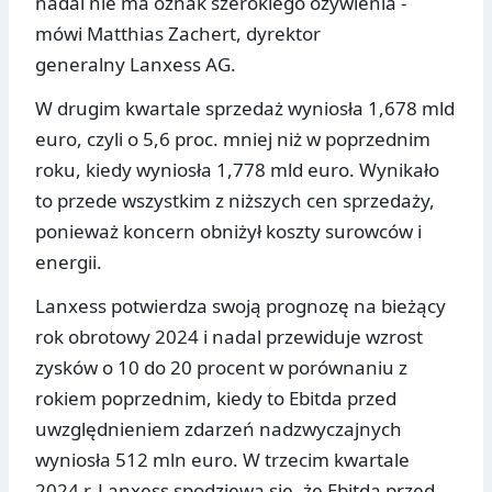
nadal nie ma oznak szerokiego ożywienia -
mówi Matthias Zachert, dyrektor
generalny Lanxess AG.
W drugim kwartale sprzedaż wyniosła 1,678 mld
euro, czyli o 5,6 proc. mniej niż w poprzednim
roku, kiedy wyniosła 1,778 mld euro. Wynikało
to przede wszystkim z niższych cen sprzedaży,
ponieważ koncern obniżył koszty surowców i
energii.
Lanxess potwierdza swoją prognozę na bieżący
rok obrotowy 2024 i nadal przewiduje wzrost
zysków o 10 do 20 procent w porównaniu z
rokiem poprzednim, kiedy to Ebitda przed
uwzględnieniem zdarzeń nadzwyczajnych
wyniosła 512 mln euro. W trzecim kwartale
2024 r. Lanxess spodziewa się, że Ebitda przed