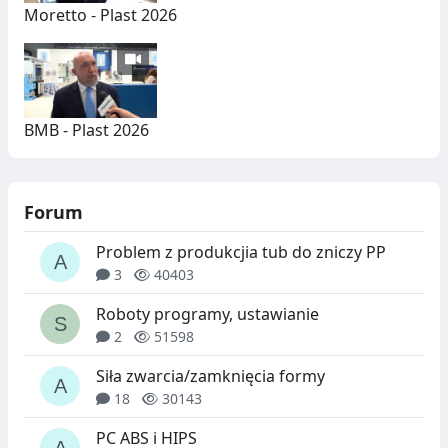
Moretto - Plast 2026
BMB - Plast 2026
Forum
Problem z produkcjia tub do zniczy PP
3
40403
Roboty programy, ustawianie
2
51598
Siła zwarcia/zamknięcia formy
18
30143
PC ABS i HIPS