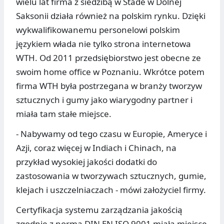
wielu lat firma z siedzibą w Stade w Dolnej
Saksonii działa również na polskim rynku. Dzięki
wykwalifikowanemu personelowi polskim
językiem włada nie tylko strona internetowa
WTH. Od 2011 przedsiębiorstwo jest obecne ze
swoim home office w Poznaniu. Wkrótce potem
firma WTH była postrzegana w branży tworzyw
sztucznych i gumy jako wiarygodny partner i
miała tam stałe miejsce.
- Nabywamy od tego czasu w Europie, Ameryce i
Azji, coraz więcej w Indiach i Chinach, na
przykład wysokiej jakości dodatki do
zastosowania w tworzywach sztucznych, gumie,
klejach i uszczelniaczach - mówi założyciel firmy.
Certyfikacja systemu zarządzania jakością
zgodnie z normą DIN EN ISO 9001 miała miejsce