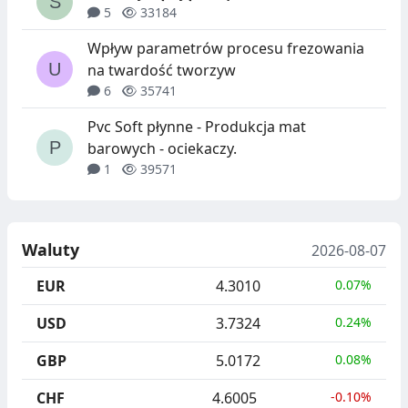
5
33184
Wpływ parametrów procesu frezowania
na twardość tworzyw
6
35741
Pvc Soft płynne - Produkcja mat
barowych - ociekaczy.
1
39571
Waluty
2026-08-07
EUR
4.3010
0.07%
USD
3.7324
0.24%
GBP
5.0172
0.08%
CHF
4.6005
-0.10%