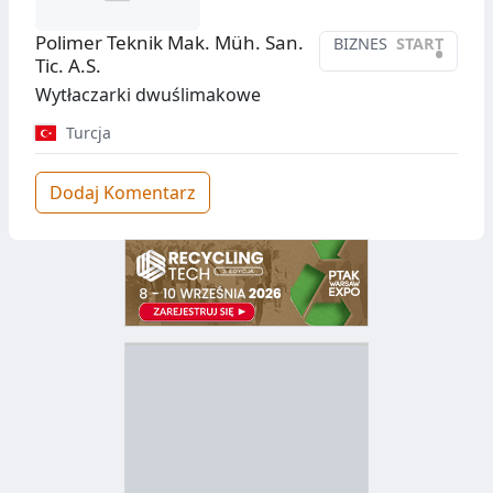
Polimer Teknik Mak. Müh. San.
BIZNES
START
•
Tic. A.S.
Wytłaczarki dwuślimakowe
Turcja
Dodaj Komentarz
D
Z
B
Y
S
I
T
E