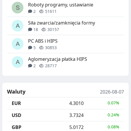
Roboty programy, ustawianie
2
51611
Siła zwarcia/zamknięcia formy
18
30157
PC ABS i HIPS
5
30853
Aglomeryzacja płatka HIPS
2
28717
Waluty
2026-08-07
EUR
4.3010
0.07%
USD
3.7324
0.24%
GBP
5.0172
0.08%