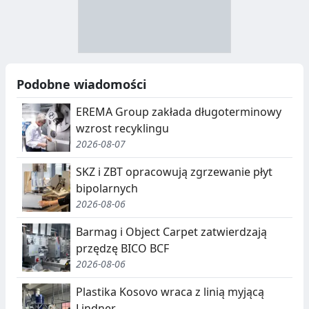
R
R
A
Y
N
B
U
I
Podobne wiadomości
C
E
EREMA Group zakłada długoterminowy
J
,
wzrost recyklingu
2026-08-07
A
S
E
SKZ i ZBT opracowują zgrzewanie płyt
bipolarnych
G
2026-08-06
R
Barmag i Object Carpet zatwierdzają
E
przędzę BICO BCF
G
2026-08-06
A
Plastika Kosovo wraca z linią myjącą
Lindner