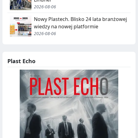
C
2026-08-06
J
Nowy Plastech. Blisko 24 lata branżowej
A
wiedzy na nowej platformie
,
2026-08-06
R
E
Plast Echo
C
Y
K
O
L
D
I
N
B
G
I