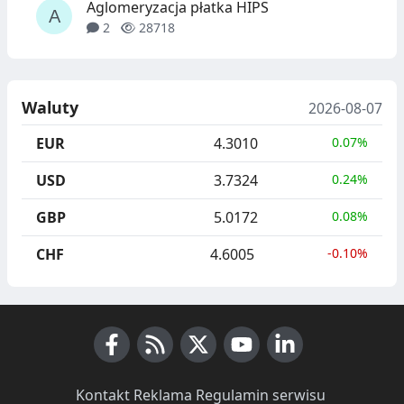
Aglomeryzacja płatka HIPS
2
28718
Waluty
2026-08-07
EUR
4.3010
0.07%
USD
3.7324
0.24%
GBP
5.0172
0.08%
CHF
4.6005
-0.10%
Facebook
RSS News
X (Twitter)
Youtube
LinkedIn
Kontakt
·
Reklama
·
Regulamin serwisu
·