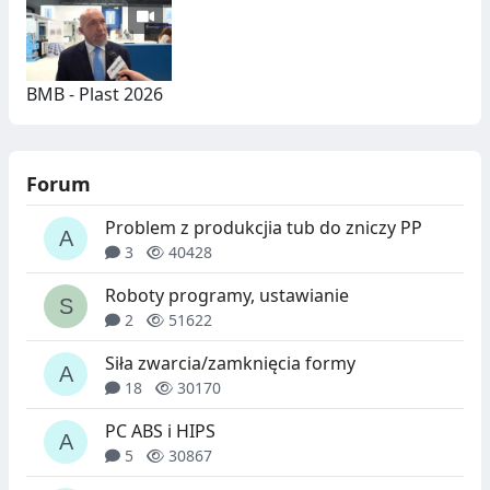
BMB - Plast 2026
Forum
Problem z produkcjia tub do zniczy PP
3
40428
Roboty programy, ustawianie
2
51622
Siła zwarcia/zamknięcia formy
18
30170
PC ABS i HIPS
5
30867