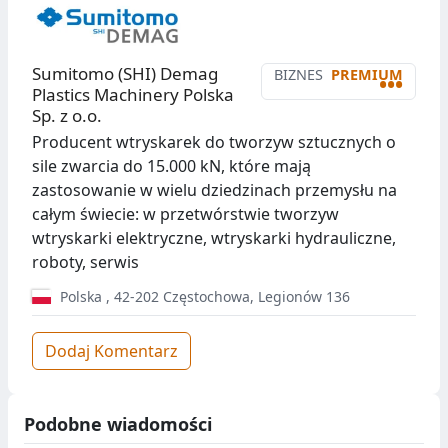
Sumitomo (SHI) Demag
BIZNES
PREMIUM
•••
Plastics Machinery Polska
Sp. z o.o.
Producent wtryskarek do tworzyw sztucznych o
sile zwarcia do 15.000 kN, które mają
zastosowanie w wielu dziedzinach przemysłu na
całym świecie: w przetwórstwie tworzyw
wtryskarki elektryczne, wtryskarki hydrauliczne,
roboty, serwis
Polska
,
42-202
Częstochowa
,
Legionów 136
Dodaj Komentarz
Podobne wiadomości