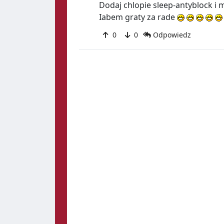
Dodaj chlopie sleep-antyblock i 
Iabem graty za rade
0
0
Odpowiedz