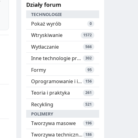
W
Działy forum
TECHNOLOGIE
Pokaż wyrób
0
Wtryskiwanie
1572
Wytłaczanie
566
Inne technologie przetwórstwa
302
Formy
95
Oprogramowanie i instrukcje
156
Teoria i praktyka
261
Recykling
521
POLIMERY
Tworzywa masowe
196
Tworzywa techniczne i specjalne
186