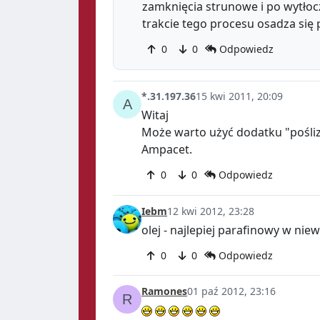
zamknięcia strunowe i po wytłoc
trakcie tego procesu osadza się 
0
0
Odpowiedz
*.31.197.36
15 kwi 2011, 20:09
Witaj
Może warto użyć dodatku "pośliz
Ampacet.
0
0
Odpowiedz
Iebm
12 kwi 2012, 23:28
olej - najlepiej parafinowy w niew
0
0
Odpowiedz
Ramones
01 paź 2012, 23:16