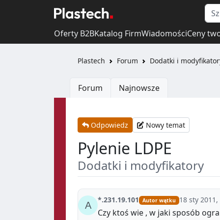
Oferty B2B
Katalog Firm
Wiadomości
Ceny tw
Plastech
Forum
Dodatki i modyfikator
Forum
Najnowsze
Odpowiedz
Nowy temat
Pylenie LDPE
Dodatki i modyfikatory
*.231.19.101
18 sty 2011,
Autor wątku
Czy ktoś wie , w jaki sposób og