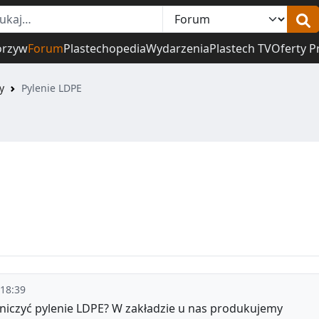
orzyw
Forum
Plastechopedia
Wydarzenia
Plastech TV
Oferty P
y
Pylenie LDPE
 18:39
raniczyć pylenie LDPE? W zakładzie u nas produkujemy