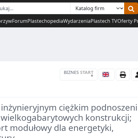
orzyw
Forum
Plastechopedia
Wydarzenia
Plastech TV
Oferty P
BIZNES
START
•
w inżynieryjnym ciężkim podnoszeni
 wielkogabarytowych konstrukcji;
ort modułowy dla energetyki,
tury