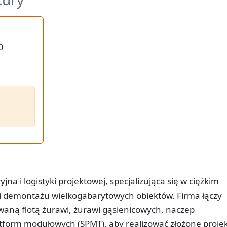
0
na i logistyki projektowej, specjalizująca się w ciężkim
i demontażu wielkogabarytowych obiektów. Firma łączy
waną flotą żurawi, żurawi gąsienicowych, naczep
form modułowych (SPMT), aby realizować złożone proje