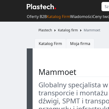
Oferty B2B
Katalog Firm
Wiadomości
Ceny tw
Plastech
Katalog firm
Mammoet
Katalog Firm
Moja firma
Mammoet
Globalny specjalista 
transporcie i montażu
dźwigi, SPMT i transp
przemysłu i infrastruk