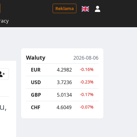
Logowanie
Reklama
racy
Waluty
2026-08-06
EUR
4.2982
-0.16%
USD
3.7236
-0.23%
GBP
5.0134
-0.17%
u,
CHF
4.6049
-0.07%