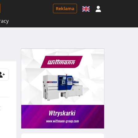
Logowanie
Reklama
racy
: