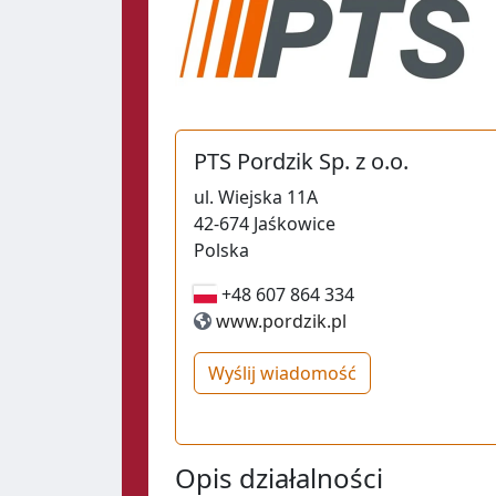
PTS Pordzik Sp. z o.o.
ul.
Wiejska 11A
42-674
Jaśkowice
Polska
+48 607 864 334
+48 607 864 334
www.pordzik.pl
Wyślij wiadomość
Opis działalności