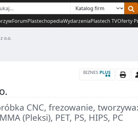
orzyw
Forum
Plastechopedia
Wydarzenia
Plastech TV
Oferty P
z o.o.
BIZNES
PLUS
••
o.
róbka CNC, frezowanie, tworzywa
MMA (Pleksi), PET, PS, HIPS, PC