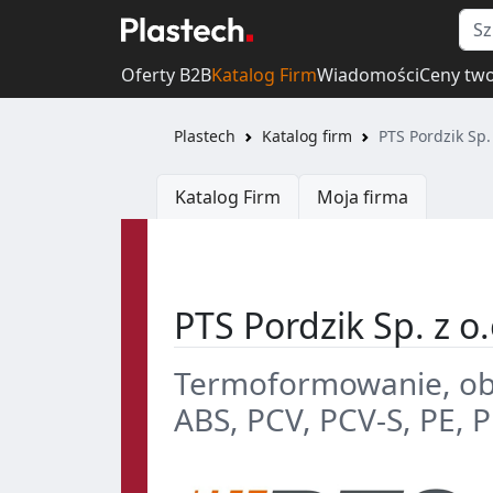
Oferty B2B
Katalog Firm
Wiadomości
Ceny tw
Plastech
Katalog firm
PTS Pordzik Sp. 
Katalog Firm
Moja firma
PTS Pordzik Sp. z o.
Termoformowanie, ob
ABS, PCV, PCV-S, PE, P