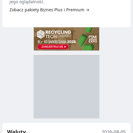
jego oglądalność.
Zobacz pakiety Biznes Plus i Premium →
D
Z
B
Y
S
I
T
E
R
R
A
Y
N
B
U
I
Waluty
2026-08-05