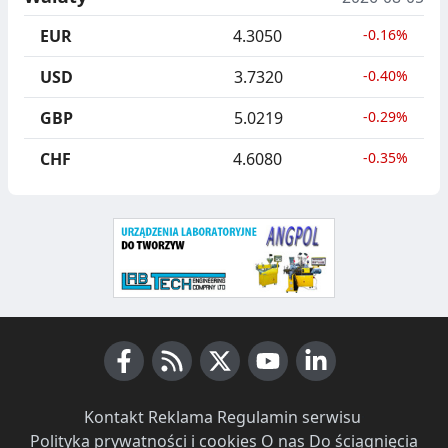
C
E
EUR
4.3050
-0.16%
J
,
USD
3.7320
-0.40%
A
S
GBP
5.0219
-0.29%
E
G
CHF
4.6080
-0.35%
R
E
G
A
C
J
Facebook
A
RSS News
X (Twitter)
Youtube
LinkedIn
Kontakt
·
Reklama
·
Regulamin serwisu
·
,
Polityka prywatności i cookies
·
O nas
·
Do ściągnięcia