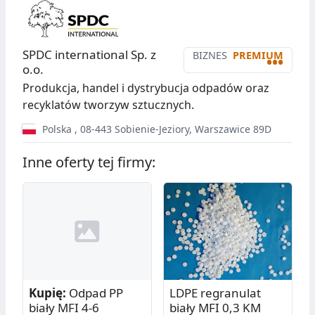
SPDC international Sp. z
BIZNES
PREMIUM
•••
o.o.
Produkcja, handel i dystrybucja odpadów oraz
recyklatów tworzyw sztucznych.
Polska
,
08-443
Sobienie-Jeziory
,
Warszawice 89D
Inne oferty tej firmy:
Kupię:
Odpad PP
LDPE regranulat
biały MFI 4-6
biały MFI 0,3 KM