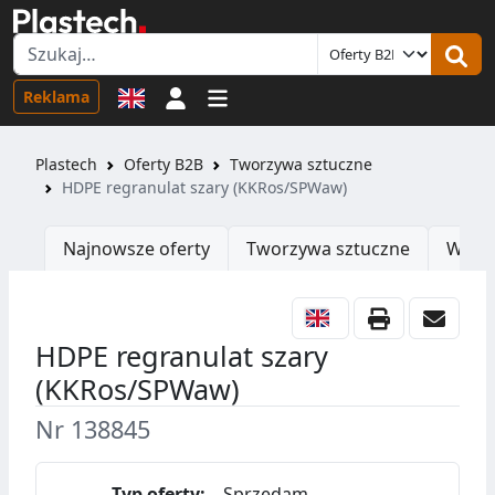
Logowanie
Reklama
Plastech
Oferty B2B
Tworzywa sztuczne
HDPE regranulat szary (KKRos/SPWaw)
Najnowsze oferty
Tworzywa sztuczne
Wtrys
HDPE regranulat szary
(KKRos/SPWaw)
Nr 138845
Typ oferty:
Sprzedam