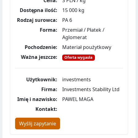
Cena:
3 PLN / kg
Dostępna ilość:
15 000 kg
Rodzaj surowca:
PA 6
Forma:
Przemiał / Płatek /
Aglomerat
Pochodzenie:
Materiał poużytkowy
Ważna jeszcze:
Oferta wygasła
Użytkownik:
investments
Firma:
Investments Stability Ltd
Imię i nazwisko:
PAWEL MAGA
Kontakt:
Wyślij zapytanie