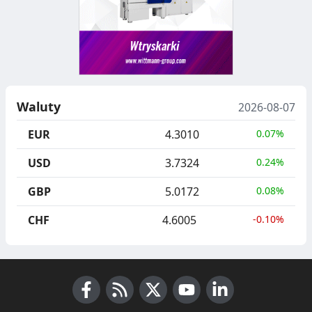
Waluty
2026-08-07
EUR
4.3010
0.07%
USD
3.7324
0.24%
GBP
5.0172
0.08%
CHF
4.6005
-0.10%
Facebook
RSS News
X (Twitter)
Youtube
LinkedIn